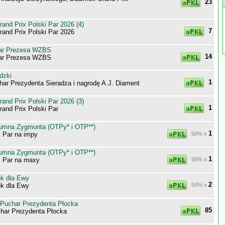
23
nd Prix Polski Par 2026 (4)
7
nd Prix Polski Par 2026
ar Prezesa WZBS
14
ar Prezesa WZBS
dzki
1
har Prezydenta Sieradza i nagrodę A.J. Diament
nd Prix Polski Par 2026 (3)
1
nd Prix Polski Par
umna Zygmunta (OTPy* i OTP**)
1
j Par na impy
50% x
umna Zygmunta (OTPy* i OTP**)
1
j Par na maxy
50% x
k dla Ewy
2
k dla Ewy
50% x
 Puchar Prezydenta Płocka
85
har Prezydenta Płocka