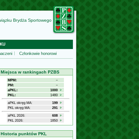
wiązku Brydża Sportowego
KU
aczeni
Członkowie honorowi
Miejsca w rankingach PZBS
MPM:
−
PM:
−
aPKL:
1000
PKL:
1480
aPKL okręg MA:
199
PKL okręg MA:
291
aPKL 2026:
608
PKL 2026:
1850
Historia punktów PKL