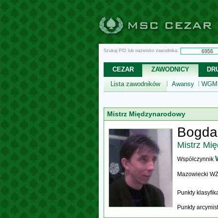
Szukaj PID lub nazwisko zawodnika:
CEZAR
ZAWODNICY
DR
Lista zawodników
Awansy
WGM,
Mistrz Międzynarodowy
Bogda
Mistrz Mi
Współczynnik
Mazowiecki W
Punkty klasyfi
Punkty arcymis