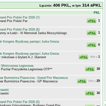
406 PKL,
314 aPKL
Łącznie:
w tym
j
PKL
nd Prix Polski Par 2026 (7)
1
nd Prix Polski Par
nd Prix Polski Par 2026 (6)
1
enny w Łodzi - III Memoriał Janka Moszyńskiego
ki Kongres Brydżowy pamięci Jurka Gresia
6
ki Kongres Brydżowy pamięci Jurka Gresia
1
 mikstowe o brylant A.J. Diament
50% x
 Mistrzostwa Legionowa
18
 o Puchar Prezydenta Legionowa OTP**
ar Burmistrza Piaseczna - Grand Prix Mazowsza
29
ar Burmistrza Piaseczna - GP Mazowsza
50% x
zawski
16
zawski
nd Prix Polski Par 2026 (5)
Andrzeja Górzyńskiego, Budimex Grand Prix