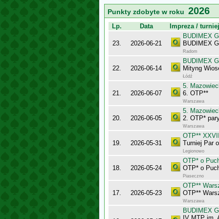
2026
Punkty zdobyte w roku
Lp.
Data
Impreza / turnie
BUDIMEX Gra
23.
2026-06-21
BUDIMEX Gra
Radom
BUDIMEX Gra
22.
2026-06-14
Mityng Wios
Łódź
5. Mazowiec
21.
2026-06-07
6. OTP**
Warszawa
5. Mazowiec
20.
2026-06-05
2. OTP* pary
Warszawa
OTP** XXVII
19.
2026-05-31
Turniej Par
Legionowo
OTP* o Puch
18.
2026-05-24
OTP* o Puch
Piaseczno
OTP** Wars
17.
2026-05-23
OTP** Wars
Warszawa
BUDIMEX Gra
IV MTP im. 