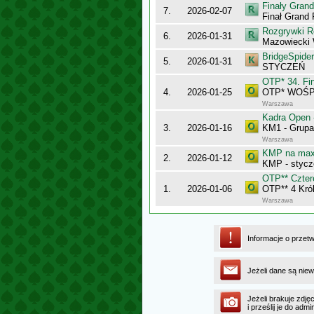
Finały Gran
7.
2026-02-07
Finał Grand
Rozgrywki R
6.
2026-01-31
Mazowiecki
BridgeSpider
5.
2026-01-31
STYCZEŃ
OTP* 34. Fin
4.
2026-01-25
OTP* WOŚP w
Warszawa
Kadra Open 
3.
2026-01-16
KM1 - Grupa
Warszawa
KMP na maxy
2.
2026-01-12
KMP - stycz
OTP** Cztere
1.
2026-01-06
OTP** 4 Król
Warszawa
Informacje o przet
Jeżeli dane są niew
Jeżeli brakuje zdję
i prześlij je do ad