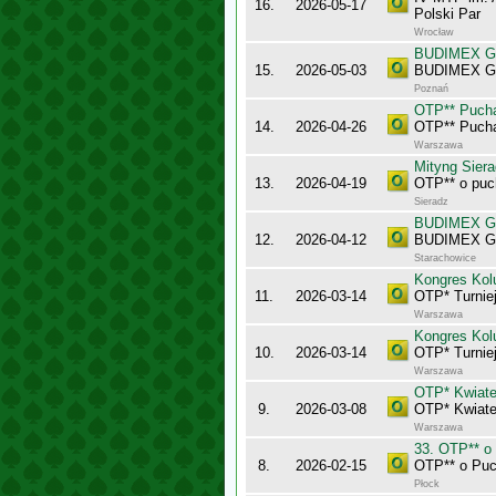
16.
2026-05-17
Polski Par
Wrocław
BUDIMEX Gra
15.
2026-05-03
BUDIMEX Gra
Poznań
OTP** Puch
14.
2026-04-26
OTP** Puch
Warszawa
Mityng Siera
13.
2026-04-19
OTP** o puc
Sieradz
BUDIMEX Gra
12.
2026-04-12
BUDIMEX Gra
Starachowice
Kongres Kol
11.
2026-03-14
OTP* Turnie
Warszawa
Kongres Kol
10.
2026-03-14
OTP* Turnie
Warszawa
OTP* Kwiate
9.
2026-03-08
OTP* Kwiate
Warszawa
33. OTP** o
8.
2026-02-15
OTP** o Puc
Płock