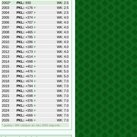
2002*
PKL:
930
WK: 2.5
2003
PKL:
+176
WK: 2.5
2004
PKL:
+297
WK: 2.5
2005
PKL:
+374
WK: 4.0
2006
PKL:
+707
WK: 4.0
2007
PKL:
+543
WK: 4.0
2008
PKL:
+465
WK: 4.0
2009
PKL:
+795
WK: 4.0
2010
PKL:
+286
WK: 4.0
2011
PKL:
+180
WK: 4.0
2012
PKL:
+173
WK: 4.0
2013
PKL:
+514
WK: 4.0
2014
PKL:
+598
WK: 5.0
2015
PKL:
+452
WK: 5.0
2016
PKL:
+476
WK: 5.0
2017
PKL:
+673
WK: 5.0
2018
PKL:
+674
WK: 7.0
2019
PKL:
+794
WK: 7.0
2020
PKL:
+265
WK: 7.0
2021
PKL:
+598
WK: 7.0
2022
PKL:
+376
WK: 7.0
2023
PKL:
+325
WK: 7.0
2024
PKL:
+350
WK: 7.0
2025
PKL:
+666
WK: 7.0
2026
PKL:
+406
WK: 7.0
* punkty i WK zdobyte do roku 2002 włącznie