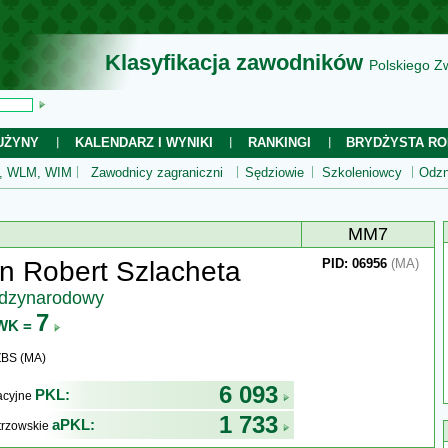
Klasyfikacja zawodników
Polskiego Z
UŻYNY
KALENDARZ I WYNIKI
RANKINGI
BRYDŻYSTA RO
 WLM, WIM
Zawodnicy zagraniczni
Sędziowie
Szkoleniowcy
Odzn
MM7
n Robert Szlacheta
PID: 06956
(MA)
ędzynarodowy
7
WK =
ZBS (MA)
6 093
PKL:
kacyjne
1 733
aPKL:
trzowskie