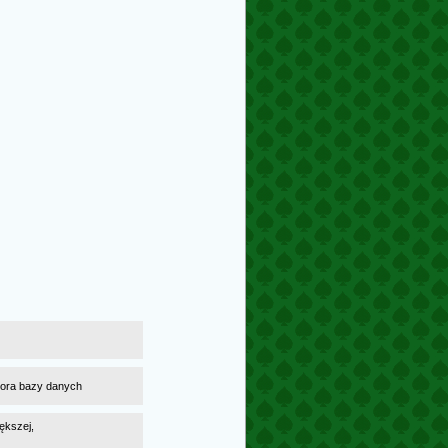
atora bazy danych
ększej,