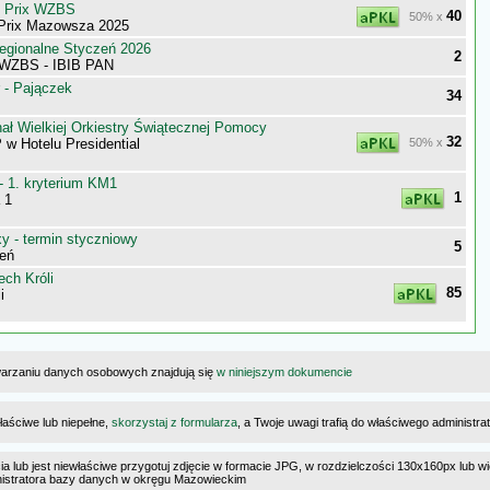
d Prix WZBS
40
50% x
 Prix Mazowsza 2025
egionalne Styczeń 2026
2
 WZBS - IBIB PAN
 - Pajączek
34
ał Wielkiej Orkiestry Świątecznej Pomocy
32
 Hotelu Presidential
50% x
- 1. kryterium KM1
1
 1
 - termin styczniowy
5
eń
ch Króli
85
i
warzaniu danych osobowych znajdują się
w niniejszym dokumencie
łaściwe lub niepełne,
skorzystaj z formularza
, a Twoje uwagi trafią do właściwego administr
cia lub jest niewłaściwe przygotuj zdjęcie w formacie JPG, w rozdzielczości 130x160px lub wi
ministratora bazy danych w okręgu Mazowieckim