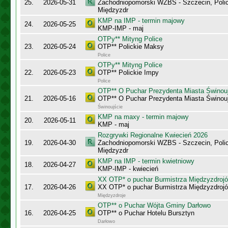
25.
2026-05-31
Zachodniopomorski WZBS - Szczecin, Polic
Międzyzdr
KMP na IMP - termin majowy
24.
2026-05-25
KMP-IMP - maj
OTPy** Mityng Police
23.
2026-05-24
OTP** Polickie Maksy
Police
OTPy** Mityng Police
22.
2026-05-23
OTP** Polickie Impy
Police
OTP** O Puchar Prezydenta Miasta Świnou
21.
2026-05-16
OTP** O Puchar Prezydenta Miasta Świnou
Świnoujście
KMP na maxy - termin majowy
20.
2026-05-11
KMP - maj
Rozgrywki Regionalne Kwiecień 2026
19.
2026-04-30
Zachodniopomorski WZBS - Szczecin, Polic
Międzyzdr
KMP na IMP - termin kwietniowy
18.
2026-04-27
KMP-IMP - kwiecień
XX OTP* o puchar Burmistrza Międzyzdroj
17.
2026-04-26
XX OTP* o puchar Burmistrza Międzyzdroj
Międzyzdroje
OTP** o Puchar Wójta Gminy Darłowo
16.
2026-04-25
OTP** o Puchar Hotelu Bursztyn
Darłowo