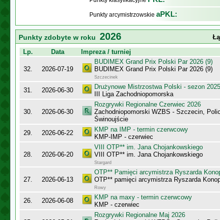
Punkty klasyfikacyjne
aPKL:
Punkty arcymistrzowskie
2026
Punkty zdobyte w roku
Łą
Lp.
Data
Impreza / turniej
BUDIMEX Grand Prix Polski Par 2026 (9)
32.
2026-07-19
BUDIMEX Grand Prix Polski Par 2026 (9)
Szczecinek
Drużynowe Mistrzostwa Polski - sezon 202
31.
2026-06-30
III Liga Zachodniopomorska
Rozgrywki Regionalne Czerwiec 2026
30.
2026-06-30
Zachodniopomorski WZBS - Szczecin, Polic
Świnoujście
KMP na IMP - termin czerwcowy
29.
2026-06-22
KMP-IMP - czerwiec
VIII OTP** im. Jana Chojankowskiego
28.
2026-06-20
VIII OTP** im. Jana Chojankowskiego
Stargard
OTP** Pamięci arcymistrza Ryszarda Kono
27.
2026-06-13
OTP** pamięci arcymistrza Ryszarda Konop
Rowy
KMP na maxy - termin czerwcowy
26.
2026-06-08
KMP - czerwiec
Rozgrywki Regionalne Maj 2026