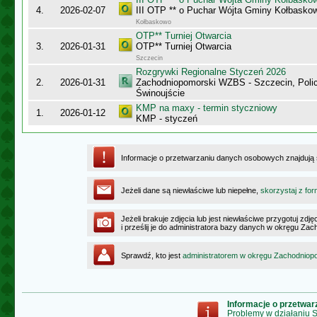
4.
2026-02-07
III OTP ** o Puchar Wójta Gminy Kołbasko
Kołbaskowo
OTP** Turniej Otwarcia
3.
2026-01-31
OTP** Turniej Otwarcia
Szczecin
Rozgrywki Regionalne Styczeń 2026
2.
2026-01-31
Zachodniopomorski WZBS - Szczecin, Polic
Świnoujście
KMP na maxy - termin styczniowy
1.
2026-01-12
KMP - styczeń
Informacje o przetwarzaniu danych osobowych znajdują
Jeżeli dane są niewłaściwe lub niepełne,
skorzystaj z for
Jeżeli brakuje zdjęcia lub jest niewłaściwe przygotuj zd
i prześlij je do administratora bazy danych w okręgu Z
Sprawdź, kto jest
administratorem w okręgu Zachodnio
Informacje o przetwa
Problemy w działaniu