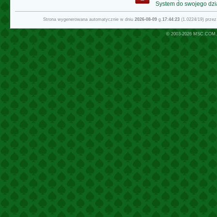
System do swojego dzi
Strona wygenerowana automatycznie w dniu
2026-08-09
g.
17:44:23
(1.0224/19) prze
© 2003-2026
MSC.COM.