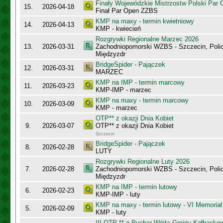
Finały Wojewódzkie Mistrzostw Polski Par
15.
2026-04-18
Finał Par Open ZZBS
KMP na maxy - termin kwietniowy
14.
2026-04-13
KMP - kwiecień
Rozgrywki Regionalne Marzec 2026
13.
2026-03-31
Zachodniopomorski WZBS - Szczecin, Polic
Międzyzdr
BridgeSpider - Pajączek
12.
2026-03-31
MARZEC
KMP na IMP - termin marcowy
11.
2026-03-23
KMP-IMP - marzec
KMP na maxy - termin marcowy
10.
2026-03-09
KMP - marzec
OTP** z okazji Dnia Kobiet
9.
2026-03-07
OTP** z okazji Dnia Kobiet
Szczecin
BridgeSpider - Pajączek
8.
2026-02-28
LUTY
Rozgrywki Regionalne Luty 2026
7.
2026-02-28
Zachodniopomorski WZBS - Szczecin, Polic
Międzyzdr
KMP na IMP - termin lutowy
6.
2026-02-23
KMP-IMP - luty
KMP na maxy - termin lutowy - VI Memoriał
5.
2026-02-09
KMP - luty
III OTP ** o Puchar Wójta Gminy Kołbasko