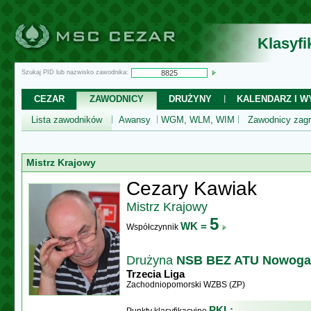
Klasyf
Szukaj PID lub nazwisko zawodnika:
CEZAR
ZAWODNICY
DRUŻYNY
KALENDARZ I WY
Lista zawodników
Awansy
WGM, WLM, WIM
Zawodnicy zagr
Mistrz Krajowy
Cezary Kawiak
Mistrz Krajowy
5
WK =
Współczynnik
Drużyna
NSB BEZ ATU Nowoga
Trzecia Liga
Zachodniopomorski WZBS (ZP)
PKL: