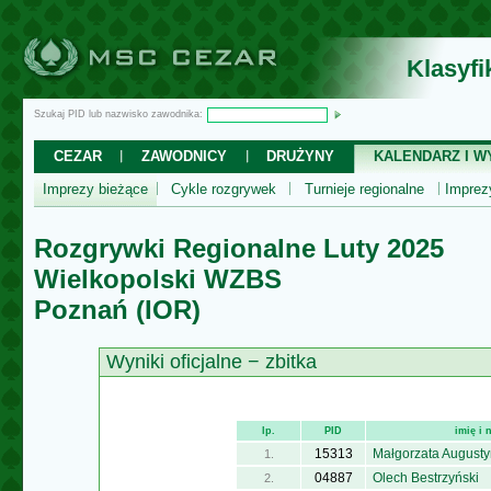
Klasyf
Szukaj PID lub nazwisko zawodnika:
CEZAR
ZAWODNICY
DRUŻYNY
KALENDARZ I WY
Imprezy bieżące
Cykle rozgrywek
Turnieje regionalne
Impre
Rozgrywki Regionalne Luty 2025
Wielkopolski WZBS
Poznań (IOR)
Wyniki oficjalne − zbitka
lp.
PID
imię i
15313
Małgorzata Augusty
1.
04887
Olech Bestrzyński
2.