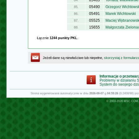
05483
Tomasz Wasilewski
84.
05490
Grzegorz Wichtowsk
85.
05491
Marek Wichtowski
86.
05525
Maciej Wybranowsk
87.
15655
Małgorzata Zielona
88.
Łącznie
1244 punkty PKL
.
Jeżeli dane są niewłaściwe lub niepełne,
skorzystaj z formularz
Informacje o przetwa
Problemy w działaniu
System do swojego dzi
Strona wygenerowana automatycznie w dniu
2026-08-07
g.
04:59:26
(0.2408/98) pr
© 2003-2026
MSC.COM.