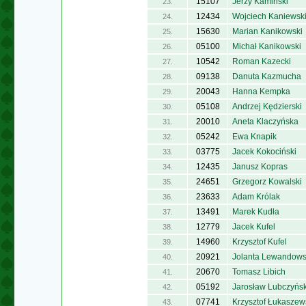
15107
Jerzy Kamiński
23.
12434
Wojciech Kaniewsk
24.
15630
Marian Kanikowski
25.
05100
Michał Kanikowski
26.
10542
Roman Kazecki
27.
09138
Danuta Kazmucha
28.
20043
Hanna Kempka
29.
05108
Andrzej Kędzierski
30.
20010
Aneta Klaczyńska
31.
05242
Ewa Knapik
32.
03775
Jacek Kokociński
33.
12435
Janusz Kopras
34.
24651
Grzegorz Kowalski
35.
23633
Adam Królak
36.
13491
Marek Kudła
37.
12779
Jacek Kufel
38.
14960
Krzysztof Kufel
39.
20921
Jolanta Lewandow
40.
20670
Tomasz Libich
41.
05192
Jarosław Lubczyńsk
42.
07741
Krzysztof Łukaszew
43.