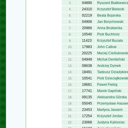
04890
Ryszard Białkiewic
3.
24310
Krzysztof Bielecki
4.
02219
Beata Bojarska
5.
04906
Jan Borychowski
6.
20966
Anna Brukwicka
7.
10540
Piotr Buchholz
8.
11423
Krzysztof Buzała
9.
17983
John Catlow
10.
20225
Maciej Cieślukowsk
11.
04949
Michał Dembiński
12.
08638
Andrzej Dymek
13.
18491
Tadeusz Dziadykie
14.
10541
Piotr Dzieciątkowsk
15.
18681
Paweł Fiebig
16.
17741
Marek Gapiński
17.
09135
Aleksandra Górska
18.
05045
Przemysław Hause
19.
23453
Martyna Jassem
20.
17254
Krzysztof Jordan
21.
23068
Justyna Kalisoras
22.