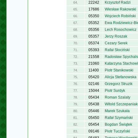
22242
Krzysztof Radzi
64.
17686
Wiesław Rakowski
65.
05350
Wojciech Robiński
66.
05352
Ewa Rodziewicz-Bi
67.
05356
Lech Rosochowicz
68.
05357
Jerzy Roszak
69.
05374
Cezary Serek
70.
05393
Rafał Słociński
71.
21558
Radosław Spychals
72.
21060
Katarzyna Stachow
73.
11400
Piotr Stanikowski
74.
05420
Alicja Stefanowska
75.
02146
Grzegorz Struzik
76.
15044
Piotr Surdyk
77.
05434
Roman Szalaty
78.
05438
Witold Szczepaniak
79.
05446
Marek Szukała
80.
05450
Rafał Szymański
81.
05454
Bogdan Świątek
82.
09146
Piotr Tuczyński
83.