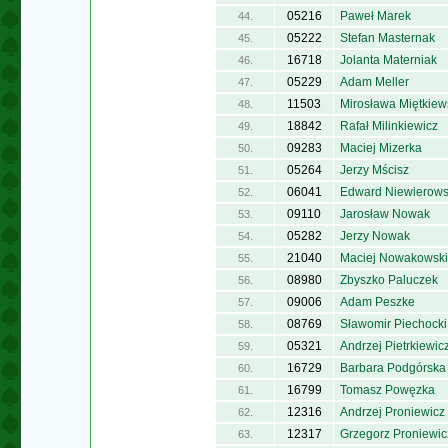
05216
Paweł Marek
44.
05222
Stefan Masternak
45.
16718
Jolanta Materniak
46.
05229
Adam Meller
47.
11503
Mirosława Miętkiew
48.
18842
Rafał Milinkiewicz
49.
09283
Maciej Mizerka
50.
05264
Jerzy Mścisz
51.
06041
Edward Niewierows
52.
09110
Jarosław Nowak
53.
05282
Jerzy Nowak
54.
21040
Maciej Nowakowski
55.
08980
Zbyszko Paluczek
56.
09006
Adam Peszke
57.
08769
Sławomir Piechocki
58.
05321
Andrzej Pietrkiewic
59.
16729
Barbara Podgórska
60.
16799
Tomasz Powęzka
61.
12316
Andrzej Proniewicz
62.
12317
Grzegorz Proniewic
63.