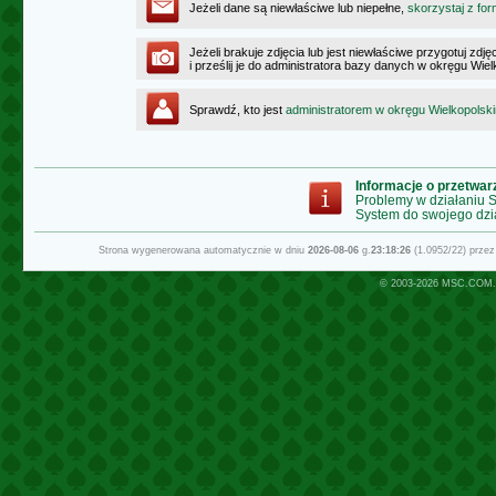
Jeżeli dane są niewłaściwe lub niepełne,
skorzystaj z for
Jeżeli brakuje zdjęcia lub jest niewłaściwe przygotuj zd
i prześlij je do administratora bazy danych w okręgu Wie
Sprawdź, kto jest
administratorem w okręgu Wielkopolsk
Informacje o przetwa
Problemy w działaniu
System do swojego dzi
Strona wygenerowana automatycznie w dniu
2026-08-06
g.
23:18:26
(1.0952/22) prze
© 2003-2026
MSC.COM.