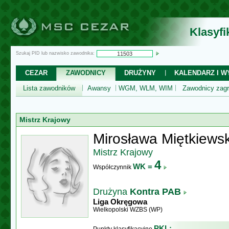
Klasyf
Szukaj PID lub nazwisko zawodnika:
CEZAR
ZAWODNICY
DRUŻYNY
KALENDARZ I WY
Lista zawodników
Awansy
WGM, WLM, WIM
Zawodnicy zagr
Mistrz Krajowy
Mirosława Miętkiews
Mistrz Krajowy
4
WK =
Współczynnik
Drużyna
Kontra PAB
Liga Okręgowa
Wielkopolski WZBS (WP)
PKL: