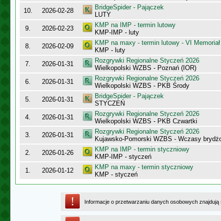
BridgeSpider - Pajączek
10.
2026-02-28
LUTY
KMP na IMP - termin lutowy
9.
2026-02-23
KMP-IMP - luty
KMP na maxy - termin lutowy - VI Memoriał
8.
2026-02-09
KMP - luty
Rozgrywki Regionalne Styczeń 2026
7.
2026-01-31
Wielkopolski WZBS - Poznań (IOR)
Rozgrywki Regionalne Styczeń 2026
6.
2026-01-31
Wielkopolski WZBS - PKB Środy
BridgeSpider - Pajączek
5.
2026-01-31
STYCZEŃ
Rozgrywki Regionalne Styczeń 2026
4.
2026-01-31
Wielkopolski WZBS - PKB Czwartki
Rozgrywki Regionalne Styczeń 2026
3.
2026-01-31
Kujawsko-Pomorski WZBS - Wczasy bryd
KMP na IMP - termin styczniowy
2.
2026-01-26
KMP-IMP - styczeń
KMP na maxy - termin styczniowy
1.
2026-01-12
KMP - styczeń
Informacje o przetwarzaniu danych osobowych znajdują