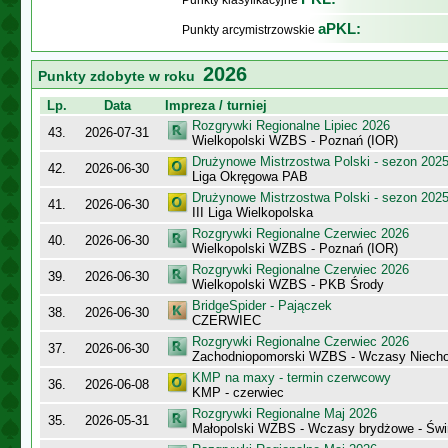
Punkty klasyfikacyjne
aPKL:
Punkty arcymistrzowskie
2026
Punkty zdobyte w roku
Lp.
Data
Impreza / turniej
Rozgrywki Regionalne Lipiec 2026
43.
2026-07-31
Wielkopolski WZBS - Poznań (IOR)
Drużynowe Mistrzostwa Polski - sezon 202
42.
2026-06-30
Liga Okręgowa PAB
Drużynowe Mistrzostwa Polski - sezon 202
41.
2026-06-30
III Liga Wielkopolska
Rozgrywki Regionalne Czerwiec 2026
40.
2026-06-30
Wielkopolski WZBS - Poznań (IOR)
Rozgrywki Regionalne Czerwiec 2026
39.
2026-06-30
Wielkopolski WZBS - PKB Środy
BridgeSpider - Pajączek
38.
2026-06-30
CZERWIEC
Rozgrywki Regionalne Czerwiec 2026
37.
2026-06-30
Zachodniopomorski WZBS - Wczasy Niecho
KMP na maxy - termin czerwcowy
36.
2026-06-08
KMP - czerwiec
Rozgrywki Regionalne Maj 2026
35.
2026-05-31
Małopolski WZBS - Wczasy brydżowe - Świ