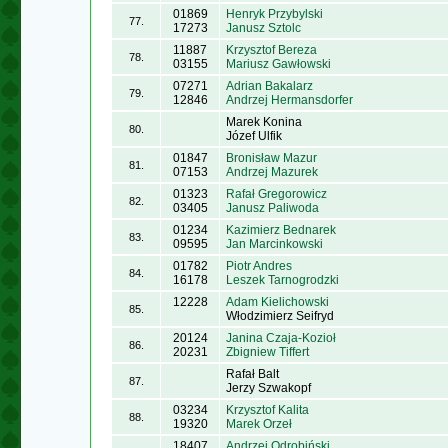
01869
Henryk Przybylski
77.
17273
Janusz Sztolc
11887
Krzysztof Bereza
78.
03155
Mariusz Gawłowski
07271
Adrian Bakalarz
79.
12846
Andrzej Hermansdorfer
Marek Konina
80.
Józef Ulfik
01847
Bronisław Mazur
81.
07153
Andrzej Mazurek
01323
Rafał Gregorowicz
82.
03405
Janusz Paliwoda
01234
Kazimierz Bednarek
83.
09595
Jan Marcinkowski
01782
Piotr Andres
84.
16178
Leszek Tarnogrodzki
12228
Adam Kielichowski
85.
Włodzimierz Seifryd
20124
Janina Czaja-Kozioł
86.
20231
Zbigniew Tiffert
Rafał Balt
87.
Jerzy Szwakopf
03234
Krzysztof Kalita
88.
19320
Marek Orzeł
18407
Andrzej Odrobiński