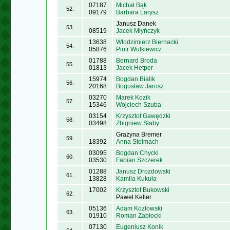
07187
Michał Bąk
52.
09179
Barbara Larysz
Janusz Danek
53.
08519
Jacek Młyńczyk
13638
Włodzimierz Biernacki
54.
05876
Piotr Wulkiewicz
01788
Bernard Broda
55.
01813
Jacek Hetper
15974
Bogdan Bialik
56.
20168
Bogusław Jarosz
03270
Marek Kozik
57.
15346
Wojciech Szuba
03154
Krzysztof Gawędzki
58.
03498
Zbigniew Słaby
Grażyna Bremer
59.
18392
Anna Stelmach
03095
Bogdan Chycki
60.
03530
Fabian Szczerek
01288
Janusz Drozdowski
61.
13828
Kamila Kukuła
17002
Krzysztof Bukowski
62.
Paweł Keller
05136
Adam Kozłowski
63.
01910
Roman Zabłocki
07130
Eugeniusz Konik