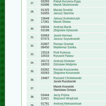
03293
Patryk Kuczera-Dyga
27.
03496
Marek Skulimowski
01325
Maciej Grodzki
28.
01655
Janusz Staniów
15649
Janusz Kuśmierczyk
29.
17281
Marek Śliwka
03034
Andrzej Bacik
30.
03199
Zbigniew Hylaszek
02663
Jacek Herman
31.
07473
Janusz Szyszkowski
01807
Roman Grzelak
32.
08450
Waldemar Szelka
15519
Piotr Kulesza
33.
10533
Ryszard Pałasz
20172
Andrzej Dreksler
34.
18203
Zdzisław Wojtynia
03262
Renata Koszowska
35.
03263
Zbigniew Koszowski
19467
Ryszard Chmielewski
36.
Jacek Ruszkarski
Marek Kowalski
37.
Stanisław Ociepa
03444
Jerzy Prijma
38.
11421
Wojciech Wnętrzak
01781
Andrzej Aleksandrzak
39.