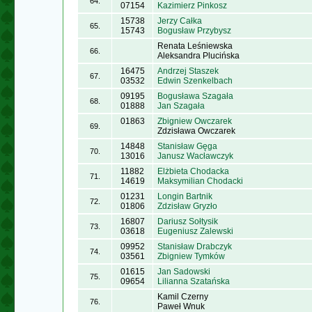
64.
07154
Kazimierz Pinkosz
15738
Jerzy Całka
65.
15743
Bogusław Przybysz
Renata Leśniewska
66.
Aleksandra Plucińska
16475
Andrzej Staszek
67.
03532
Edwin Szenkelbach
09195
Bogusława Szagała
68.
01888
Jan Szagała
01863
Zbigniew Owczarek
69.
Zdzisława Owczarek
14848
Stanisław Gęga
70.
13016
Janusz Wacławczyk
11882
Elżbieta Chodacka
71.
14619
Maksymilian Chodacki
01231
Longin Bartnik
72.
01806
Zdzisław Gryzło
16807
Dariusz Sołtysik
73.
03618
Eugeniusz Zalewski
09952
Stanisław Drabczyk
74.
03561
Zbigniew Tymków
01615
Jan Sadowski
75.
09654
Lilianna Szatańska
Kamil Czerny
76.
Paweł Wnuk