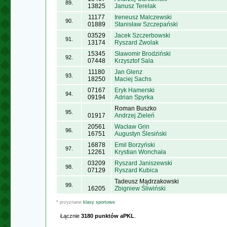
89.
13825
Janusz Terelak
11177
Ireneusz Malczewski
90.
01889
Stanisław Szczepański
03529
Jacek Szczerbowski
91.
13174
Ryszard Zwolak
15345
Sławomir Brodziński
92.
07448
Krzysztof Sala
11180
Jan Glenz
93.
18250
Maciej Sachs
07167
Eryk Hamerski
94.
09194
Adrian Spyrka
Roman Buszko
95.
01917
Andrzej Zieleń
20561
Wacław Grin
96.
16751
Augustyn Ślesiński
16878
Emil Borzyński
97.
12261
Krystian Wonchała
03209
Ryszard Janiszewski
98.
07129
Ryszard Kubica
Tadeusz Mądrzakowski
99.
16205
Zbigniew Śliwiński
* przyznane
klasy sportowe
Łącznie
3180 punktów aPKL
.