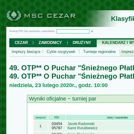
Klasyf
Szukaj PID lub nazwisko zawodnika:
CEZAR
ZAWODNICY
DRUŻYNY
KALENDARZ I WY
Imprezy bieżące
Cykle rozgrywek
Turnieje regionalne
Impre
49. OTP** O Puchar "Śnieżnego Płat
49. OTP** O Puchar "Śnieżnego Płat
niedziela, 23 lutego 2020r., godz. 10:00
Wyniki oficjalne − turniej par
miejsce
PID
imię i nazwisko
03454
Jacek Radomski
1.
05797
Karol Ruszkiewicz