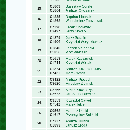
15106
Roman Kowalik
01803
Stanisław Górski
15.
01864
Andrzej Owczarek
01835
Bogdan Lipczak
16.
01868
Włodzimierz Pocztowski
07290
Jacek Cholewik
17.
03497
Jerzy Skwark
01879
Jerzy Serafin
18.
01906
Krzysztof Wołynkiewicz
01840
Leszek Majdański
19.
05856
Piotr Walczak
01613
Marek Rzeszutek
20.
01744
Krzysztof Wójcik
01824
Andrzej Kazimierowicz
21.
07431
Marek Witek
03422
Andrzej Piecuch
22.
03620
Mirosław Zieliński
03266
Stefan Kowalczyk
23.
03523
Jan Sucharkiewicz
03153
Krzysztof Gaweł
24.
07542
Marek Tekieli
09568
Mariusz Ilnicki
25.
01617
Przemysław Saliński
07327
Andrzej Huńka
26.
01893
Janusz Środa