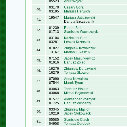
05523
Artur Wójcik
03170
Cezary Góra
40.
03195
Mariusz Herwich
19547
Mariusz Jażdżewski
41.
Danuta Szczepanik
01239
Robert Biel
42.
01713
Stanisław Wawszczyk
03104
Kazimierz Cios
43.
03281
Leszek Krzeczek
01827
Zbigniew Kowalczyk
44.
13167
Marian Łukaszuk
07152
Jacek Mazurkiewicz
45.
01916
Dariusz Zbieg
16276
Zbigniew Durczyński
46.
16279
Tomasz Skowron
07090
Anna Kowalska
47.
07544
Marek Tyran
03063
Tadeusz Biskup
48.
03068
Michał Bojanowski
01577
Aleksander Poznysz
49.
01725
Dariusz Wincenty
03345
Zbigniew Mącior
50.
10219
Jacek Stokowacki
05585
Stanisław Ciach
51.
04958
Tomasz Dorobek