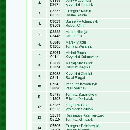
03455
Jerzy Radomski
2.
03621
Krzysztof Zieliński
03232
Grzegorz Kaleta
3.
03231
Halina Kaleta
03029
Stanisław Adamczyk
4.
03103
Robert Cimr
03388
Marek Nicieja
5.
03448
Jan Pudlik
01848
Marek Mazur
6.
09201
Tomasz Walania
03064
Michał Błach
7.
04111
Krzysztof Kotorowicz
01839
Maciej Macewicz
8.
01874
Dariusz Reguła
03088
Krzysztof Chmiel
9.
03141
Rafał Furgal
07341
Ireneusz Kowalczyk
10.
18890
Vasil Valchev
01785
Tomasz Baranowski
11.
14302
Edward Michalak
03185
Zbigniew Guła
12.
03512
Wojciech Sołtysik
12139
Remigiusz Kaźmierczak
13.
05115
Tomasz Klimczak
05606
Grzegorz Dziębowski
14.