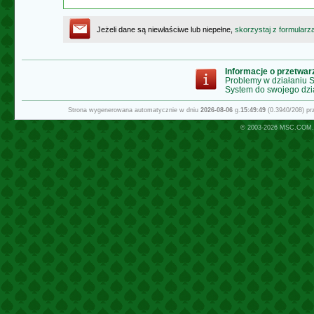
Jeżeli dane są niewłaściwe lub niepełne,
skorzystaj z formularz
Informacje o przetwa
Problemy w działaniu
System do swojego dzi
Strona wygenerowana automatycznie w dniu
2026-08-06
g.
15:49:49
(0.3940/208) p
© 2003-2026
MSC.COM.