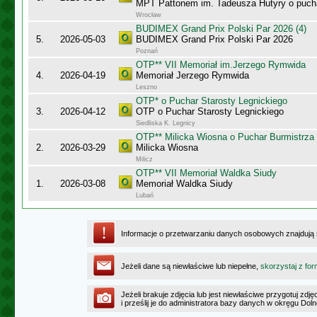
MPT Pattonem im. Tadeusza Hutyry o puch
Wrocław
BUDIMEX Grand Prix Polski Par 2026 (4)
5.
2026-05-03
BUDIMEX Grand Prix Polski Par 2026
Poznań
OTP** VII Memoriał im.Jerzego Rymwida
4.
2026-04-19
Memoriał Jerzego Rymwida
Leszno
OTP* o Puchar Starosty Legnickiego
3.
2026-04-12
OTP o Puchar Starosty Legnickiego
Siedliska K. Legnicy
OTP** Milicka Wiosna o Puchar Burmistrza 
2.
2026-03-29
Milicka Wiosna
Milicz
OTP** VII Memoriał Waldka Siudy
1.
2026-03-08
Memoriał Waldka Siudy
Lubań
Informacje o przetwarzaniu danych osobowych znajdują
Jeżeli dane są niewłaściwe lub niepełne,
skorzystaj z for
Jeżeli brakuje zdjęcia lub jest niewłaściwe przygotuj zd
i prześlij je do administratora bazy danych w okręgu Dol