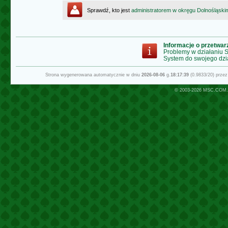
Sprawdź, kto jest
administratorem w okręgu Dolnośląski
Informacje o przetwa
Problemy w działaniu
System do swojego dzi
Strona wygenerowana automatycznie w dniu
2026-08-06
g.
18:17:39
(0.9833/20) prze
© 2003-2026
MSC.COM.