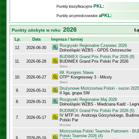
PKL:
Punkty klasyfikacyjne
aPKL:
Punkty arcymistrzowskie
2026
Punkty zdobyte w roku
Łą
Lp.
Data
Impreza / turniej
Rozgrywki Regionalne Czerwiec 2026
12.
2026-06-30
Dolnośląski WZBS - GPDŚ Ostrzeszów
BUDIMEX Grand Prix Polski Par 2026 (8)
11.
2026-06-28
BUDIMEX Grand Prix Polski Par 2026
Sława
69. Kongres Sława
10.
2026-06-27
OTP* Kongresowy 3 - Miksty
Sława
Drużynowe Mistrzostwa Polski - sezon 202
9.
2026-05-31
II liga, grupa SW
Rozgrywki Regionalne Maj 2026
8.
2026-05-31
Dolnośląski WZBS - Miedziana Kadź - Legn
BUDIMEX Grand Prix Polski Par 2026 (5)
IV MTP im. Andrzeja Górzyńskiego, Budime
7.
2026-05-17
Polski Par
Wrocław
Mistrzostwa Polski Teamów Pattonem - BU
Polski Teamów 2026 (4)
6.
2026-05-16