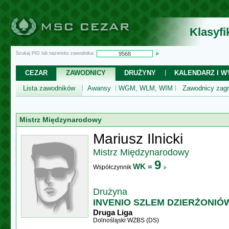
Klasyf
Szukaj PID lub nazwisko zawodnika:
CEZAR
ZAWODNICY
DRUŻYNY
KALENDARZ I WY
Lista zawodników
Awansy
WGM, WLM, WIM
Zawodnicy zagr
Mistrz Międzynarodowy
Mariusz Ilnicki
Mistrz Międzynarodowy
9
WK =
Współczynnik
Drużyna
INVENIO SZLEM DZIERŻONIÓ
Druga Liga
Dolnośląski WZBS (DS)