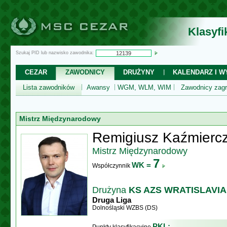
Klasyf
Szukaj PID lub nazwisko zawodnika:
CEZAR
ZAWODNICY
DRUŻYNY
KALENDARZ I WY
Lista zawodników
Awansy
WGM, WLM, WIM
Zawodnicy zagr
Mistrz Międzynarodowy
Remigiusz Kaźmierc
Mistrz Międzynarodowy
7
WK =
Współczynnik
Drużyna
KS AZS WRATISLAVIA 
Druga Liga
Dolnośląski WZBS (DS)
PKL: