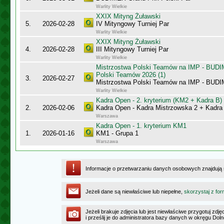
Warlity Wielkie
XXIX Mityng Żuławski
5.
2026-02-28
IV Mityngowy Turniej Par
Warlity Wielkie
XXIX Mityng Żuławski
4.
2026-02-28
III Mityngowy Turniej Par
Warlity Wielkie
Mistrzostwa Polski Teamów na IMP - BUDI
Polski Teamów 2026 (1)
3.
2026-02-27
Mistrzostwa Polski Teamów na IMP - BU
Warlity Wielkie
Kadra Open - 2. kryterium (KM2 + Kadra B)
2.
2026-02-06
Kadra Open - Kadra Mistrzowska 2 + Kadra
Warszawa
Kadra Open - 1. kryterium KM1
1.
2026-01-16
KM1 - Grupa 1
Warszawa
Informacje o przetwarzaniu danych osobowych znajdują
Jeżeli dane są niewłaściwe lub niepełne,
skorzystaj z for
Jeżeli brakuje zdjęcia lub jest niewłaściwe przygotuj zd
i prześlij je do administratora bazy danych w okręgu Dol