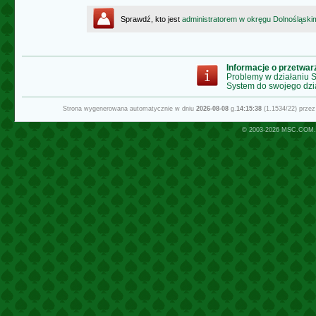
Sprawdź, kto jest
administratorem w okręgu Dolnośląski
Informacje o przetwa
Problemy w działaniu
System do swojego dzi
Strona wygenerowana automatycznie w dniu
2026-08-08
g.
14:15:38
(1.1534/22) prze
© 2003-2026
MSC.COM.