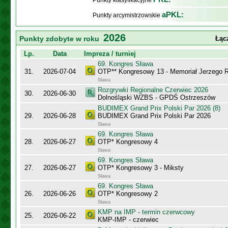
Punkty klasyfikacyjne
aPKL:
Punkty arcymistrzowskie
2026
Punkty zdobyte w roku
Łąc
Lp.
Data
Impreza / turniej
69. Kongres Sława
31.
2026-07-04
OTP** Kongresowy 13 - Memoriał Jerzego
Sława
Rozgrywki Regionalne Czerwiec 2026
30.
2026-06-30
Dolnośląski WZBS - GPDŚ Ostrzeszów
BUDIMEX Grand Prix Polski Par 2026 (8)
29.
2026-06-28
BUDIMEX Grand Prix Polski Par 2026
Sława
69. Kongres Sława
28.
2026-06-27
OTP* Kongresowy 4
Sława
69. Kongres Sława
27.
2026-06-27
OTP* Kongresowy 3 - Miksty
Sława
69. Kongres Sława
26.
2026-06-26
OTP* Kongresowy 2
Sława
KMP na IMP - termin czerwcowy
25.
2026-06-22
KMP-IMP - czerwiec