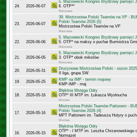
5. Mazowiecki Kongres Brydżowy pamięci J
24.
2026-06-07
6. OTP**
Warszawa
39. Mistrzostwa Polski Teamów na VP - B
Polski Teamów 2026 (5)
23.
2026-06-07
Mistrzostwa Polski Teamów na VP
Warszawa
5. Mazowiecki Kongres Brydżowy pamięci J
22.
2026-06-06
5. OTP* na maksy o puchar Burmistrza Gm
Warszawa
5. Mazowiecki Kongres Brydżowy pamięci J
21.
2026-06-05
3. OTP* obok mikstów
Warszawa
Drużynowe Mistrzostwa Polski - sezon 202
20.
2026-05-31
II liga, grupa SW
KMP na IMP - termin majowy
19.
2026-05-25
KMP-IMP - maj
Błękitna Wstęga Odry
18.
2026-05-16
OTP* III MTP im. Łukasza Wysłoucha
Wrocław
Mistrzostwa Polski Teamów Pattonem - BU
Polski Teamów 2026 (4)
17.
2026-05-16
MPT Pattonem im. Tadeusza Hutyry o puch
Wrocław
Błękitna Wstęga Odry
OTP* - I MTP im. Leszka Chrzanowskiego 
16.
2026-05-15
Normazet