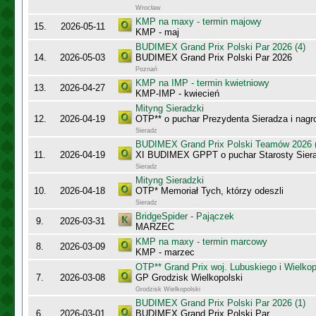
Wrocław
KMP na maxy - termin majowy
15.
2026-05-11
KMP - maj
BUDIMEX Grand Prix Polski Par 2026 (4)
14.
2026-05-03
BUDIMEX Grand Prix Polski Par 2026
Poznań
KMP na IMP - termin kwietniowy
13.
2026-04-27
KMP-IMP - kwiecień
Mityng Sieradzki
12.
2026-04-19
OTP** o puchar Prezydenta Sieradza i nagr
Sieradz
BUDIMEX Grand Prix Polski Teamów 2026 (
11.
2026-04-19
XI BUDIMEX GPPT o puchar Starosty Sier
Sieradz
Mityng Sieradzki
10.
2026-04-18
OTP* Memoriał Tych, którzy odeszli
Sieradz
BridgeSpider - Pajączek
9.
2026-03-31
MARZEC
KMP na maxy - termin marcowy
8.
2026-03-09
KMP - marzec
OTP** Grand Prix woj. Lubuskiego i Wielko
7.
2026-03-08
GP Grodzisk Wielkopolski
Grodzisk Wielkopolski
BUDIMEX Grand Prix Polski Par 2026 (1)
6.
2026-03-01
BUDIMEX Grand Prix Polski Par