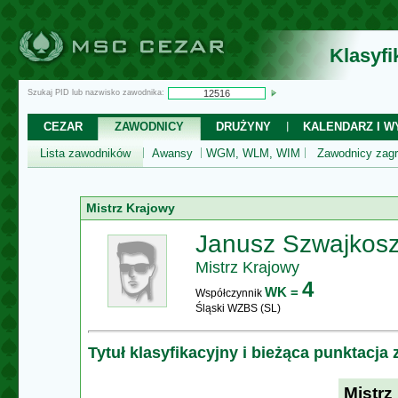
Klasyf
Szukaj PID lub nazwisko zawodnika:
CEZAR
ZAWODNICY
DRUŻYNY
KALENDARZ I WY
Lista zawodników
Awansy
WGM, WLM, WIM
Zawodnicy zagr
Mistrz Krajowy
Janusz Szwajkos
Mistrz Krajowy
4
WK =
Współczynnik
Śląski WZBS (SL)
Tytuł klasyfikacyjny i bieżąca punktacja
Mistrz