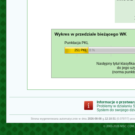
Wykres w przedziale bieżącego WK
Punktacja PKL
251 PKL
8 %
Następny tytuł klasyfika
do jego uz
(norma punkto
Informacje o przetwa
Problemy w działaniu
System do swojego dzi
Strona wygenerowana automatycznie w dniu
2026-08-08
g.
12:10:51
(0.0797/7) pr
© 2003-2026
MSC.COM.