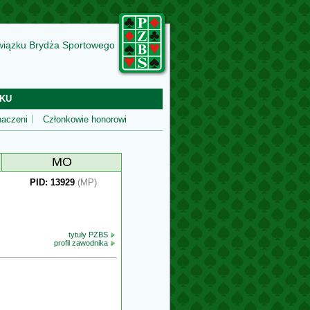
wiązku Brydża Sportowego
KU
aczeni
Członkowie honorowi
MO
PID: 13929
(MP)
tytuły PZBS
profil zawodnika