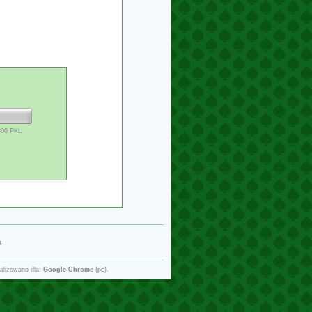
800 PKL
g
.
alizowano dla:
Google Chrome
(pc).