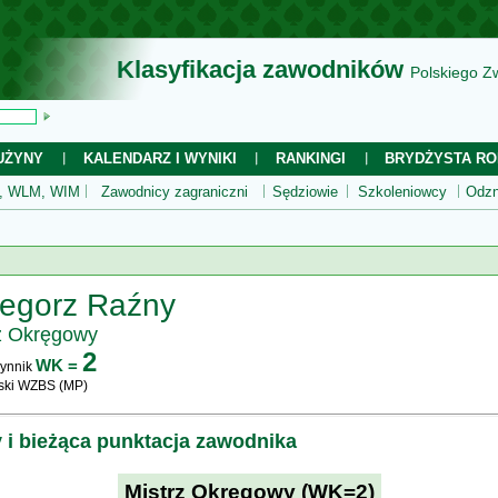
Klasyfikacja zawodników
Polskiego Z
UŻYNY
KALENDARZ I WYNIKI
RANKINGI
BRYDŻYSTA RO
 WLM, WIM
Zawodnicy zagraniczni
Sędziowie
Szkoleniowcy
Odzn
egorz Raźny
z Okręgowy
2
WK =
ynnik
ski WZBS (MP)
y i bieżąca punktacja zawodnika
Mistrz Okręgowy (WK=2)