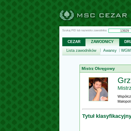
Szukaj PID lub nazwisko zawodnika:
CEZAR
ZAWODNICY
DR
Lista zawodników
Awansy
WGM,
Mistrz Okręgowy
Grz
Mistr
Współcz
Małopol
Tytuł klasyfikacyjn