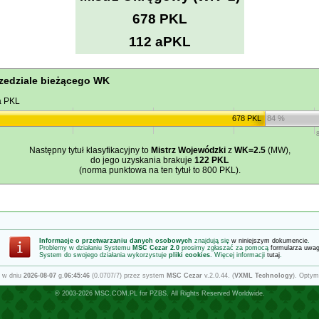
678 PKL
112 aPKL
zedziale bieżącego WK
a PKL
678 PKL
84 %
Następny tytuł klasyfikacyjny to
Mistrz Wojewódzki
z
WK=2.5
(MW),
do jego uzyskania brakuje
122 PKL
(norma punktowa na ten tytuł to 800 PKL).
Informacje o przetwarzaniu danych osobowych
znajdują się
w niniejszym dokumencie
.
Problemy w działaniu Systemu
MSC Cezar 2.0
prosimy zgłaszać za pomocą
formularza uwa
System do swojego działania wykorzystuje
pliki cookies
. Więcej informacji
tutaj
.
 w dniu
2026-08-07
g.
06:45:46
(0.0707/7) przez system
MSC Cezar
v.2.0.44. (
VXML Technology
). Optym
© 2003-2026
MSC.COM.PL
for
PZBS
. All Rights Reserved Worldwide.