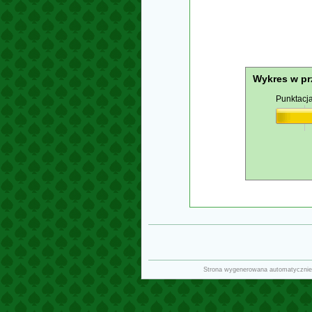
Wykres w pr
Punktacj
Strona wygenerowana automatycznie