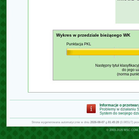
Wykres w przedziale bieżącego WK
Punktacja PKL
Następny tytuł klasyfikacy
do jego u
(norma punkt
Informacje o przetwa
Problemy w działaniu
System do swojego dzi
Strona wygenerowana automatycznie w dniu
2026-08-07
g.
01:45:20
(0.0651/7) pr
© 2003-2026
MSC.COM.