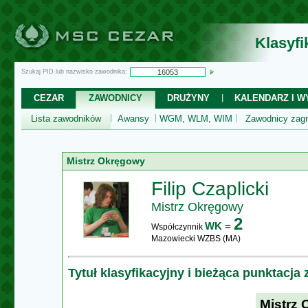
Klasyf
Szukaj PID lub nazwisko zawodnika:
CEZAR
ZAWODNICY
DRUŻYNY
KALENDARZ I WY
Lista zawodników
Awansy
WGM, WLM, WIM
Zawodnicy zagr
Mistrz Okręgowy
Filip Czaplicki
Mistrz Okręgowy
2
WK =
Współczynnik
Mazowiecki WZBS (MA)
Tytuł klasyfikacyjny i bieżąca punktacja
Mistrz