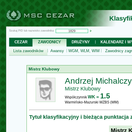
Klasyf
Szukaj PID lub nazwisko zawodnika:
CEZAR
ZAWODNICY
DRUŻYNY
KALENDARZ I WY
Lista zawodników
Awansy
WGM, WLM, WIM
Zawodnicy zagr
Mistrz Klubowy
Andrzej Michalczy
Mistrz Klubowy
1.5
WK =
Współczynnik
Warmińsko-Mazurski WZBS (WM)
Tytuł klasyfikacyjny i bieżąca punktacja
Mistrz 