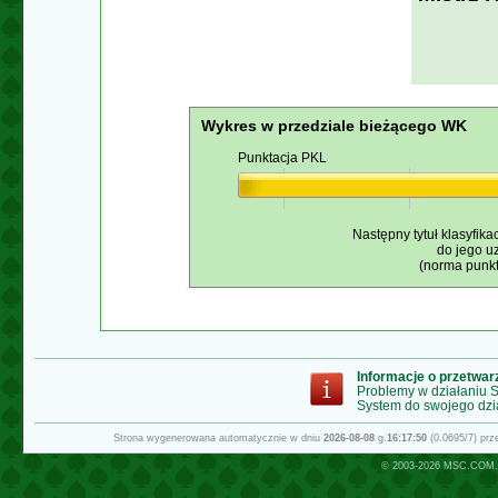
Wykres w przedziale bieżącego WK
Punktacja PKL
Następny tytuł klasyfika
do jego u
(norma punkt
Informacje o przetwa
Problemy w działaniu
System do swojego dzi
Strona wygenerowana automatycznie w dniu
2026-08-08
g.
16:17:50
(0.0695/7) pr
© 2003-2026
MSC.COM.