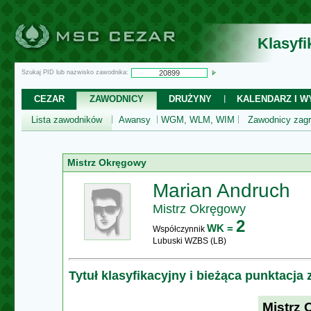
Klasyf
Szukaj PID lub nazwisko zawodnika:
CEZAR
ZAWODNICY
DRUŻYNY
KALENDARZ I WY
Lista zawodników
Awansy
WGM, WLM, WIM
Zawodnicy zagr
Mistrz Okręgowy
Marian Andruch
Mistrz Okręgowy
2
WK =
Współczynnik
Lubuski WZBS (LB)
Tytuł klasyfikacyjny i bieżąca punktacja
Mistrz