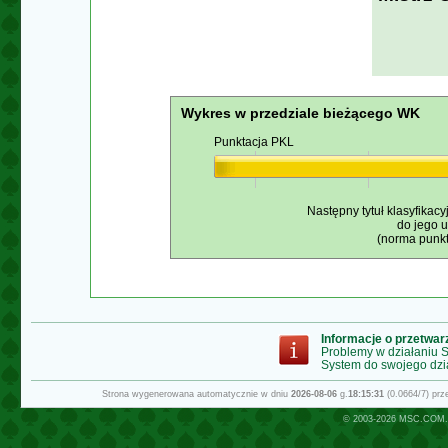
Wykres w przedziale bieżącego WK
Punktacja PKL
Następny tytuł klasyfikacy
do jego 
(norma punkt
Informacje o przetwa
Problemy w działaniu
System do swojego dzi
Strona wygenerowana automatycznie w dniu
2026-08-06
g.
18:15:31
(0.0664/7) pr
© 2003-2026
MSC.COM.