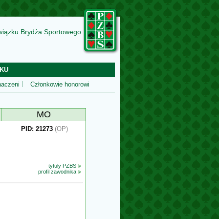
wiązku Brydża Sportowego
KU
aczeni
Członkowie honorowi
MO
PID: 21273
(OP)
tytuły PZBS
profil zawodnika