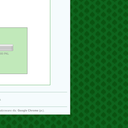
800 PKL
g
.
alizowano dla:
Google Chrome
(pc).