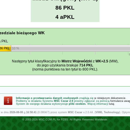
86 PKL
4 aPKL
zedziale bieżącego WK
a PKL
86 PKL
10 %
Następny tytuł klasyfikacyjny to
Mistrz Wojewódzki
z
WK=2.5
(MW),
do jego uzyskania brakuje
714 PKL
(norma punktowa na ten tytuł to 800 PKL).
Informacje o przetwarzaniu danych osobowych
znajdują się
w niniejszym dokumencie
.
Problemy w działaniu Systemu
MSC Cezar 2.0
prosimy zgłaszać za pomocą
formularza uwa
System do swojego działania wykorzystuje
pliki cookies
. Więcej informacji
tutaj
.
 w dniu
2026-08-08
g.
16:58:41
(0.0804/7) przez system
MSC Cezar
v.2.0.44. (
VXML Technology
). Optym
© 2003-2026
MSC.COM.PL
for
PZBS
. All Rights Reserved Worldwide.