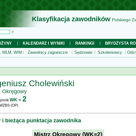
Klasyfikacja zawodników
Polskiego Z
UŻYNY
KALENDARZ I WYNIKI
RANKINGI
BRYDŻYSTA RO
 WLM, WIM
Zawodnicy zagraniczni
Sędziowie
Szkoleniowcy
Odzn
eniusz Cholewiński
z Okręgowy
2
WK =
ynnik
 WZBS (OP)
y i bieżąca punktacja zawodnika
Mistrz Okręgowy (WK=2)