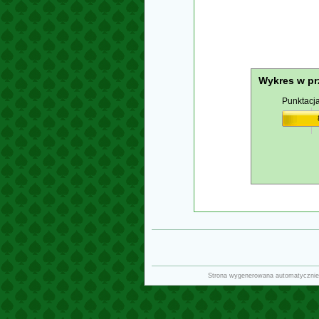
Wykres w pr
Punktacj
Strona wygenerowana automatycznie