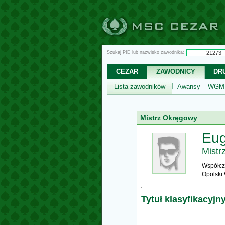
Szukaj PID lub nazwisko zawodnika:
CEZAR
ZAWODNICY
DR
Lista zawodników
Awansy
WGM,
Mistrz Okręgowy
Eug
Mistr
Współcz
Opolski
Tytuł klasyfikacyjn