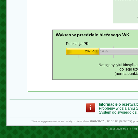
Wykres w przedziale bieżącego WK
Punktacja PKL
297 PKL
14 %
Następny tytuł klasyfika
do jego uz
(norma punkto
Informacje o przetwa
Problemy w działaniu
System do swojego dzi
Strona wygenerowana automatycznie w dniu
2026-08-07
g.
09:15:08
(0.0637/7) pr
© 2003-2026
MSC.COM.