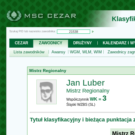
Klasyf
Szukaj PID lub nazwisko zawodnika:
CEZAR
ZAWODNICY
DRUŻYNY
KALENDARZ I WY
Lista zawodników
Awansy
WGM, WLM, WIM
Zawodnicy zagr
Mistrz Regionalny
Jan Luber
Mistrz Regionalny
3
WK =
Współczynnik
Śląski WZBS (SL)
Tytuł klasyfikacyjny i bieżąca punktacja
Mistrz 