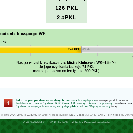
126 PKL
2 aPKL
zedziale bieżącego WK
a PKL
126 PKL
63 %
Następny tytuł klasyfikacyjny to
Mistrz Klubowy
z
WK=1.5
(M),
do jego uzyskania brakuje
74 PKL
(norma punktowa na ten tytuł to 200 PKL).
Informacje o przetwarzaniu danych osobowych
znajdują się
w niniejszym dokumencie
.
Problemy w działaniu Systemu
MSC Cezar 2.0
prosimy zgłaszać za pomocą
formularza uwa
System do swojego działania wykorzystuje
pliki cookies
. Więcej informacji
tutaj
.
 w dniu
2026-08-07
g.
21:43:51
(0.1946/7) przez system
MSC Cezar
v.2.0.44. (
VXML Technology
). Optym
© 2003-2026
MSC.COM.PL
for
PZBS
. All Rights Reserved Worldwide.