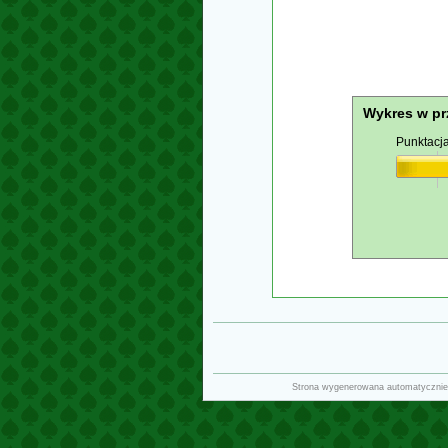
Wykres w pr
Punktacj
Strona wygenerowana automatycznie