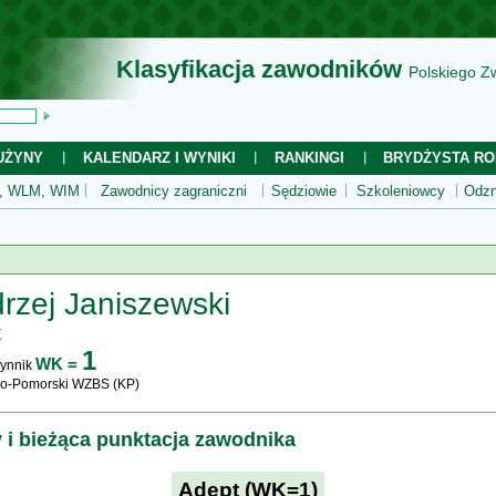
Klasyfikacja zawodników
Polskiego Z
UŻYNY
KALENDARZ I WYNIKI
RANKINGI
BRYDŻYSTA RO
 WLM, WIM
Zawodnicy zagraniczni
Sędziowie
Szkoleniowcy
Odzn
rzej Janiszewski
t
1
WK =
ynnik
o-Pomorski WZBS (KP)
y i bieżąca punktacja zawodnika
Adept (WK=1)