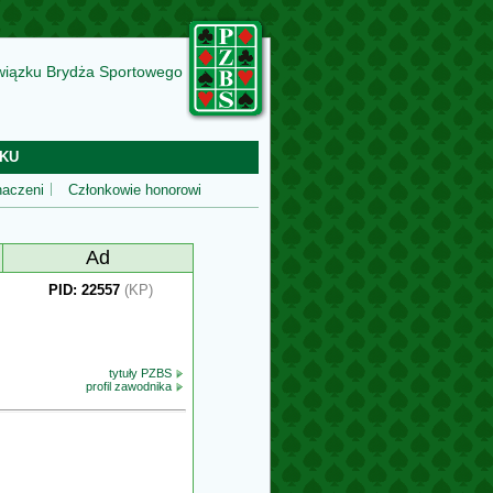
wiązku Brydża Sportowego
KU
aczeni
Członkowie honorowi
Ad
PID: 22557
(KP)
tytuły PZBS
profil zawodnika