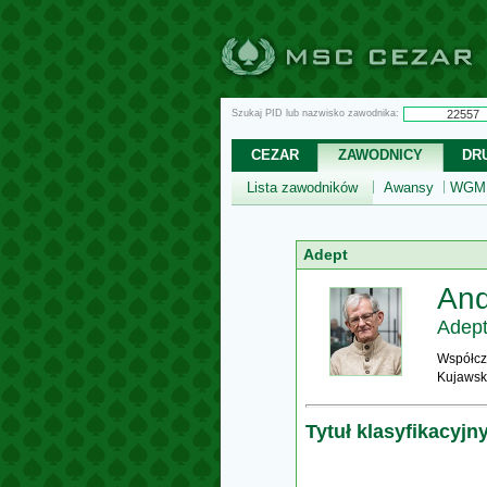
Szukaj PID lub nazwisko zawodnika:
CEZAR
ZAWODNICY
DR
Lista zawodników
Awansy
WGM,
Adept
And
Adep
Współcz
Kujawsk
Tytuł klasyfikacyjn