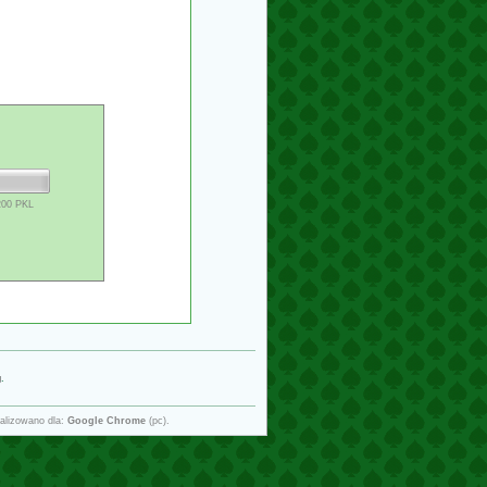
200 PKL
g
.
alizowano dla:
Google Chrome
(pc).