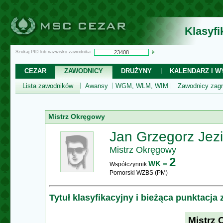
Klasyf
Szukaj PID lub nazwisko zawodnika:
CEZAR
ZAWODNICY
DRUŻYNY
KALENDARZ I WY
Lista zawodników
Awansy
WGM, WLM, WIM
Zawodnicy zagr
Mistrz Okręgowy
Jan Grzegorz Jezi
Mistrz Okręgowy
2
WK =
Współczynnik
Pomorski WZBS (PM)
Tytuł klasyfikacyjny i bieżąca punktacja
Mistrz