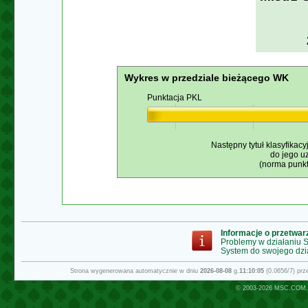
Wykres w przedziale bieżącego WK
Punktacja PKL
Następny tytuł klasyfikacy
do jego u
(norma punkt
Informacje o przetwa
Problemy w działaniu
System do swojego dzi
Strona wygenerowana automatycznie w dniu
2026-08-08
g.
11:10:05
(0.0656/7) pr
© 2003-2026
MSC.COM.