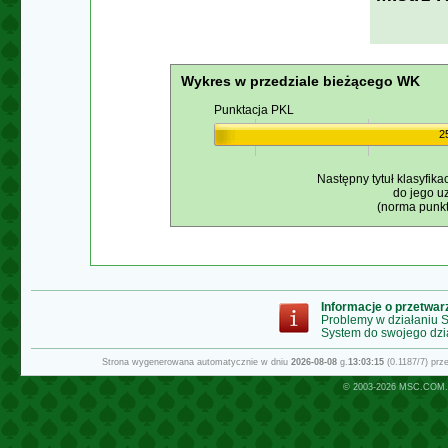
Wykres w przedziale bieżącego WK
Punktacja PKL
2
Następny tytuł klasyfika
do jego u
(norma punkt
Informacje o przetwa
Problemy w działaniu
System do swojego dzi
Strona wygenerowana automatycznie w dniu
2026-08-08
g.
13:03:15
(0.1187/7) pr
© 2003-2026
MSC.COM.