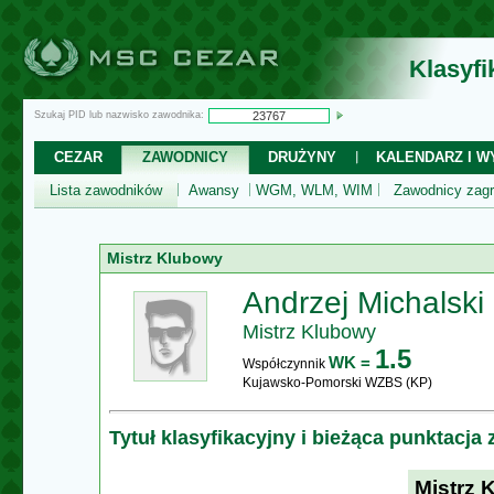
Klasyf
Szukaj PID lub nazwisko zawodnika:
CEZAR
ZAWODNICY
DRUŻYNY
KALENDARZ I WY
Lista zawodników
Awansy
WGM, WLM, WIM
Zawodnicy zagr
Mistrz Klubowy
Andrzej Michalski
Mistrz Klubowy
1.5
WK =
Współczynnik
Kujawsko-Pomorski WZBS (KP)
Tytuł klasyfikacyjny i bieżąca punktacja
Mistrz 