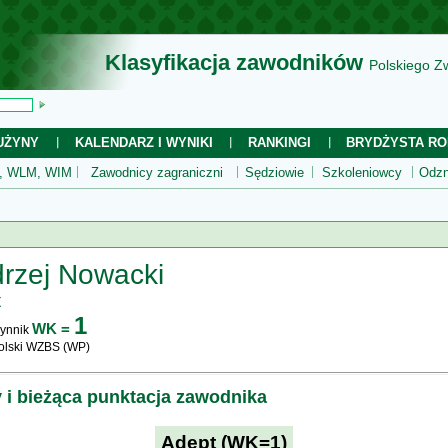
Klasyfikacja zawodników
Polskiego Z
UŻYNY
KALENDARZ I WYNIKI
RANKINGI
BRYDŻYSTA RO
 WLM, WIM
Zawodnicy zagraniczni
Sędziowie
Szkoleniowcy
Odzn
rzej Nowacki
t
1
WK =
ynnik
olski WZBS (WP)
y i bieżąca punktacja zawodnika
Adept (WK=1)