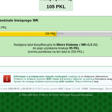
105 PKL
zedziale bieżącego WK
a PKL
105 PKL
52 %
Następny tytuł klasyfikacyjny to
Mistrz Klubowy
z
WK=1.5
(M),
do jego uzyskania brakuje
95 PKL
(norma punktowa na ten tytuł to 200 PKL).
Informacje o przetwarzaniu danych osobowych
znajdują się
w niniejszym dokumencie
.
Problemy w działaniu Systemu
MSC Cezar 2.0
prosimy zgłaszać za pomocą
formularza uwa
System do swojego działania wykorzystuje
pliki cookies
. Więcej informacji
tutaj
.
 w dniu
2026-08-07
g.
09:42:06
(0.0710/7) przez system
MSC Cezar
v.2.0.44. (
VXML Technology
). Optym
© 2003-2026
MSC.COM.PL
for
PZBS
. All Rights Reserved Worldwide.