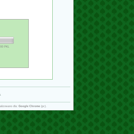
200 PKL
g
.
alizowano dla:
Google Chrome
(pc).