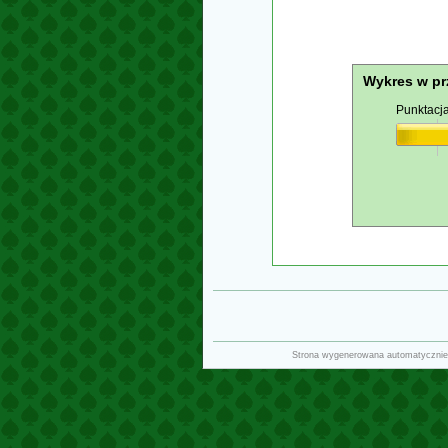
Wykres w pr
Punktacj
Strona wygenerowana automatycznie