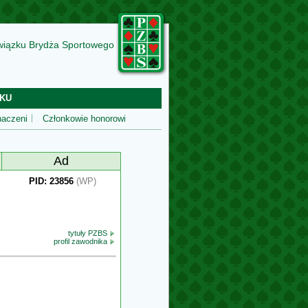
wiązku Brydża Sportowego
KU
aczeni
Członkowie honorowi
Ad
PID: 23856
(WP)
tytuły PZBS
profil zawodnika