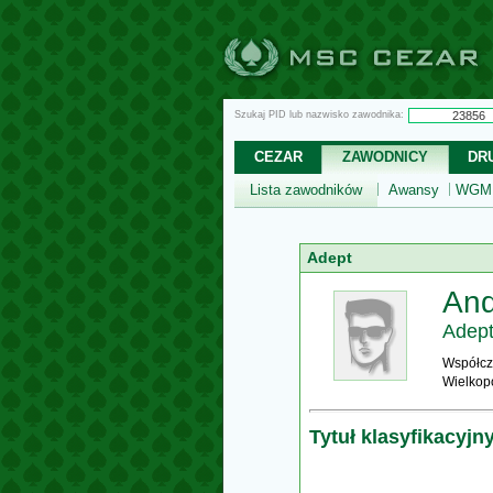
Szukaj PID lub nazwisko zawodnika:
CEZAR
ZAWODNICY
DR
Lista zawodników
Awansy
WGM,
Adept
And
Adep
Współcz
Wielkop
Tytuł klasyfikacyjn