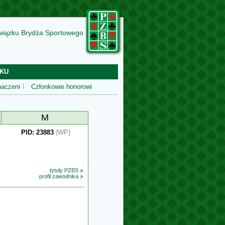
wiązku Brydża Sportowego
KU
aczeni
Członkowie honorowi
M
PID: 23883
(WP)
tytuły PZBS
profil zawodnika