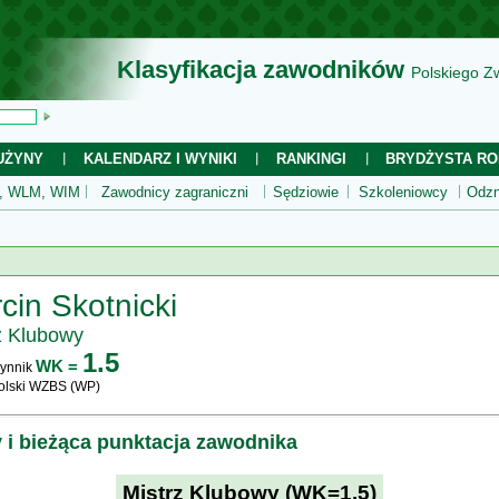
Klasyfikacja zawodników
Polskiego Z
UŻYNY
KALENDARZ I WYNIKI
RANKINGI
BRYDŻYSTA RO
 WLM, WIM
Zawodnicy zagraniczni
Sędziowie
Szkoleniowcy
Odzn
cin Skotnicki
z Klubowy
1.5
WK =
ynnik
olski WZBS (WP)
y i bieżąca punktacja zawodnika
Mistrz Klubowy (WK=1.5)