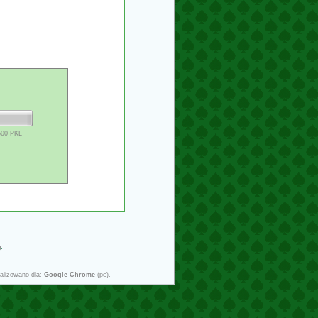
500 PKL
g
.
alizowano dla:
Google Chrome
(pc).