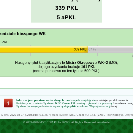
339 PKL
5 aPKL
zedziale bieżącego WK
a PKL
339 PKL
67 %
Następny tytuł klasyfikacyjny to
Mistrz Okręgowy
z
WK=2
(MO),
do jego uzyskania brakuje
161 PKL
(norma punktowa na ten tytuł to 500 PKL).
Informacje o przetwarzaniu danych osobowych
znajdują się
w niniejszym dokumencie
.
Problemy w działaniu Systemu
MSC Cezar 2.0
prosimy zgłaszać za pomocą
formularza uwa
System do swojego działania wykorzystuje
pliki cookies
. Więcej informacji
tutaj
.
e w dniu
2026-08-07
g.
20:54:18
(0.1126/7) przez system
MSC Cezar
v.2.0.44. (
VXML Technology
). Optym
© 2003-2026
MSC.COM.PL
for
PZBS
. All Rights Reserved Worldwide.