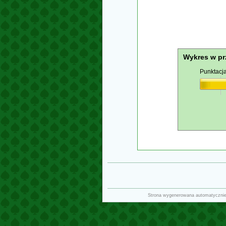
Wykres w pr
Punktacj
Strona wygenerowana automatyczni