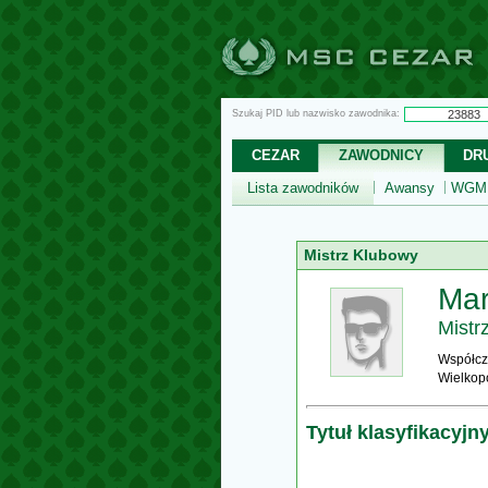
Szukaj PID lub nazwisko zawodnika:
CEZAR
ZAWODNICY
DR
Lista zawodników
Awansy
WGM,
Mistrz Klubowy
Mar
Mistr
Współcz
Wielkop
Tytuł klasyfikacyjn