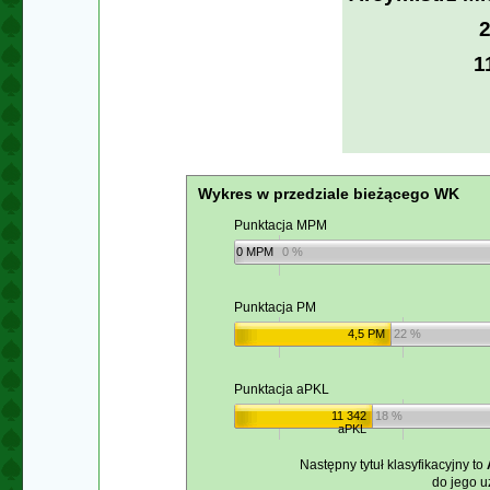
1
Wykres w przedziale bieżącego WK
Punktacja MPM
0 MPM
0 %
Punktacja PM
4,5 PM
22 %
Punktacja aPKL
11 342
18 %
aPKL
Następny tytuł klasyfikacyjny to
do jego u