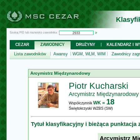
Klasyf
Szukaj PID lub nazwisko zawodnika:
CEZAR
ZAWODNICY
DRUŻYNY
KALENDARZ I WY
Lista zawodników
Awansy
WGM, WLM, WIM
Zawodnicy zagr
Arcymistrz Międzynarodowy
Piotr Kucharski
Arcymistrz Międzynarodowy
18
WK =
Współczynnik
Świętokrzyski WZBS (SW)
Tytuł klasyfikacyjny i bieżąca punktacja
Arcymistrz M