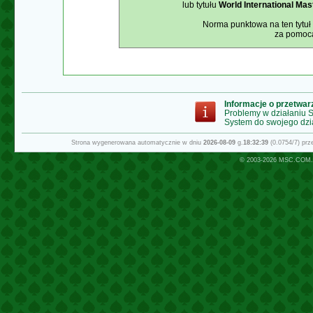
lub tytułu
World International Mas
Norma punktowa na ten tytuł
za pomocą
Informacje o przetwa
Problemy w działaniu
System do swojego dzi
Strona wygenerowana automatycznie w dniu
2026-08-09
g.
18:32:39
(0.0754/7) pr
© 2003-2026
MSC.COM.