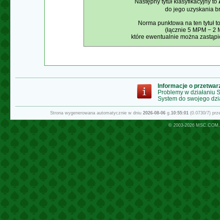
Następny tytuł klasyfikacyjny to
do jego uzyskania b
Norma punktowa na ten tytuł 
(łącznie 5 MPM − 2
które ewentualnie można zastąp
Informacje o przetwa
Problemy w działaniu
System do swojego dzi
Strona wygenerowana automatycznie w dniu
2026-08-06
g.
10:55:01
(0.0730/7) pr
© 2003-2026
MSC.COM.