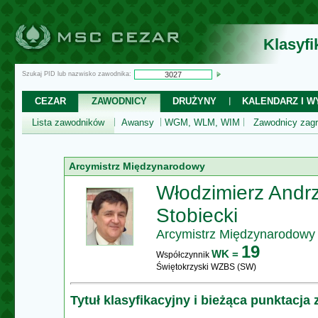
Klasyf
Szukaj PID lub nazwisko zawodnika:
CEZAR
ZAWODNICY
DRUŻYNY
KALENDARZ I WY
Lista zawodników
Awansy
WGM, WLM, WIM
Zawodnicy zagr
Arcymistrz Międzynarodowy
Włodzimierz Andrz
Stobiecki
Arcymistrz Międzynarodowy
19
WK =
Współczynnik
Świętokrzyski WZBS (SW)
Tytuł klasyfikacyjny i bieżąca punktacja