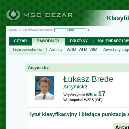
Klasyf
Szukaj PID lub nazwisko zawodnika:
CEZAR
ZAWODNICY
DRUŻYNY
KALENDARZ I WY
Lista zawodników
Awansy
WGM, WLM, WIM
Zawodnicy zagr
Arcymistrz
Łukasz Brede
Arcymistrz
17
WK =
Współczynnik
Wielkopolski WZBS (WP)
Tytuł klasyfikacyjny i bieżąca punktacja
Arcy