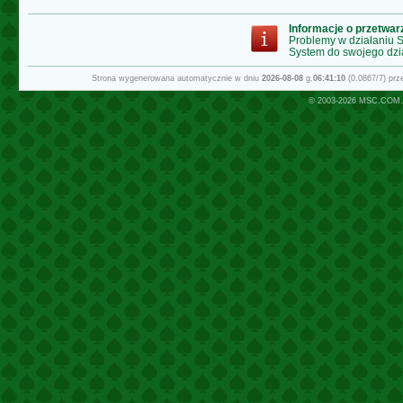
Informacje o przetwa
Problemy w działaniu
System do swojego dzi
Strona wygenerowana automatycznie w dniu
2026-08-08
g.
06:41:10
(0.0867/7) pr
© 2003-2026
MSC.COM.