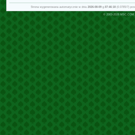
Strona wygenerowana automatycznie w dniu
2026-08-09
g.
07:46:18
(0.0785/7) pr
© 2003-2026
MSC.COM.