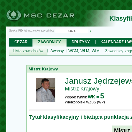
Klasyf
Szukaj PID lub nazwisko zawodnika:
CEZAR
ZAWODNICY
DRUŻYNY
KALENDARZ I WY
Lista zawodników
Awansy
WGM, WLM, WIM
Zawodnicy zagr
Mistrz Krajowy
Janusz Jędrzejew
Mistrz Krajowy
5
WK =
Współczynnik
Wielkopolski WZBS (WP)
Tytuł klasyfikacyjny i bieżąca punktacja
Mistrz