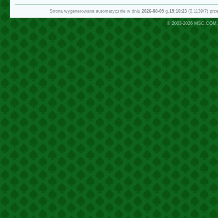
Strona wygenerowana automatycznie w dniu
2026-08-09
g.
19:10:23
(0.1139/7) pr
© 2003-2026
MSC.COM.