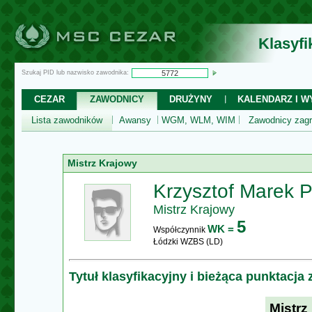
Klasyf
Szukaj PID lub nazwisko zawodnika:
CEZAR
ZAWODNICY
DRUŻYNY
KALENDARZ I WY
Lista zawodników
Awansy
WGM, WLM, WIM
Zawodnicy zagr
Mistrz Krajowy
Krzysztof Marek P
Mistrz Krajowy
5
WK =
Współczynnik
Łódzki WZBS (LD)
Tytuł klasyfikacyjny i bieżąca punktacja
Mistrz