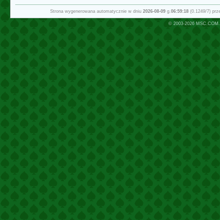
Strona wygenerowana automatycznie w dniu
2026-08-09
g.
06:59:18
(0.1249/7) pr
© 2003-2026
MSC.COM.