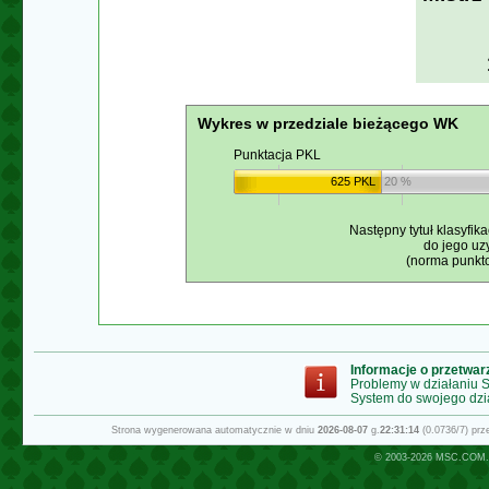
Wykres w przedziale bieżącego WK
Punktacja PKL
625 PKL
20 %
Następny tytuł klasyfika
do jego uz
(norma punkto
Informacje o przetwa
Problemy w działaniu
System do swojego dzi
Strona wygenerowana automatycznie w dniu
2026-08-07
g.
22:31:14
(0.0736/7) pr
© 2003-2026
MSC.COM.