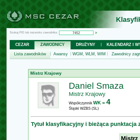
Klasyf
Szukaj PID lub nazwisko zawodnika:
CEZAR
ZAWODNICY
DRUŻYNY
KALENDARZ I WY
Lista zawodników
Awansy
WGM, WLM, WIM
Zawodnicy zagr
Mistrz Krajowy
Daniel Smaza
Mistrz Krajowy
4
WK =
Współczynnik
Śląski WZBS (SL)
Tytuł klasyfikacyjny i bieżąca punktacja
Mistrz