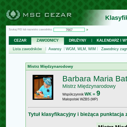
Klasyf
Szukaj PID lub nazwisko zawodnika:
CEZAR
ZAWODNICY
DRUŻYNY
KALENDARZ I WY
Lista zawodników
Awansy
WGM, WLM, WIM
Zawodnicy zagr
Mistrz Międzynarodowy
Barbara Maria Bat
Mistrz Międzynarodowy
9
WK =
Współczynnik
Małopolski WZBS (MP)
Tytuł klasyfikacyjny i bieżąca punktacja