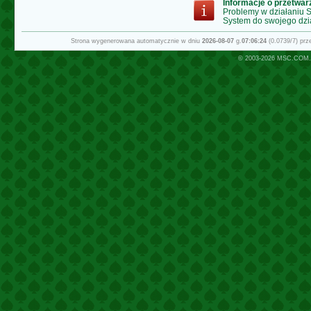
Informacje o przetwa
Problemy w działaniu
System do swojego dzi
Strona wygenerowana automatycznie w dniu
2026-08-07
g.
07:06:24
(0.0739/7) pr
© 2003-2026
MSC.COM.