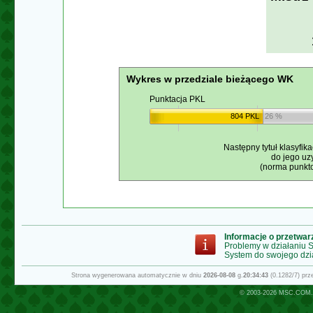
Wykres w przedziale bieżącego WK
Punktacja PKL
804 PKL
26 %
Następny tytuł klasyfika
do jego uz
(norma punkto
Informacje o przetwa
Problemy w działaniu
System do swojego dzi
Strona wygenerowana automatycznie w dniu
2026-08-08
g.
20:34:43
(0.1282/7) pr
© 2003-2026
MSC.COM.