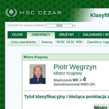
Klasyf
Szukaj PID lub nazwisko zawodnika:
CEZAR
ZAWODNICY
DRUŻYNY
KALENDARZ I WY
Lista zawodników
Awansy
WGM, WLM, WIM
Zawodnicy zagr
Mistrz Krajowy
Piotr Węgrzyn
Mistrz Krajowy
4
WK =
Współczynnik
Zachodniopomorski WZBS (ZP)
Tytuł klasyfikacyjny i bieżąca punktacja
Mistrz