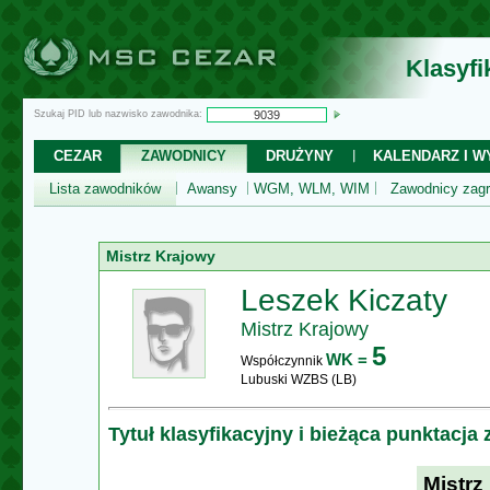
Klasyf
Szukaj PID lub nazwisko zawodnika:
CEZAR
ZAWODNICY
DRUŻYNY
KALENDARZ I WY
Lista zawodników
Awansy
WGM, WLM, WIM
Zawodnicy zagr
Mistrz Krajowy
Leszek Kiczaty
Mistrz Krajowy
5
WK =
Współczynnik
Lubuski WZBS (LB)
Tytuł klasyfikacyjny i bieżąca punktacja
Mistrz