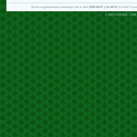
Strona wygenerowana automatycznie w dniu
2026-08-07
g.
01:46:21
(0.1243/7) pr
© 2003-2026
MSC.COM.