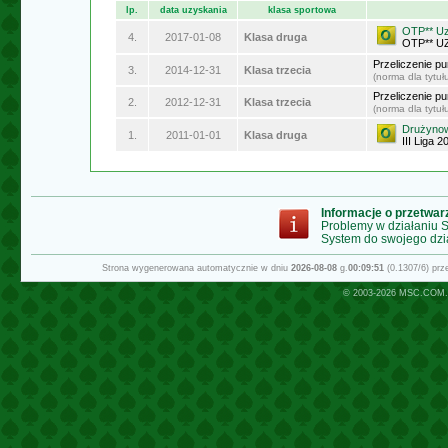
lp.
data uzyskania
klasa sportowa
OTP** U
4.
2017-01-08
Klasa druga
OTP** 
Przeliczenie p
3.
2014-12-31
Klasa trzecia
(norma dla tytu
Przeliczenie p
2.
2012-12-31
Klasa trzecia
(norma dla tytu
Drużynow
1.
2011-01-01
Klasa druga
III Liga 
Informacje o przetwa
Problemy w działaniu
System do swojego dzi
Strona wygenerowana automatycznie w dniu
2026-08-08
g.
00:09:51
(0.1307/6) pr
© 2003-2026
MSC.COM.