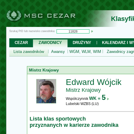
Klasyf
Szukaj PID lub nazwisko zawodnika:
CEZAR
ZAWODNICY
DRUŻYNY
KALENDARZ I WY
Lista zawodników
Awansy
WGM, WLM, WIM
Zawodnicy zagr
Mistrz Krajowy
Edward Wójcik
Mistrz Krajowy
5
WK =
Współczynnik
Lubelski WZBS (LU)
Lista klas sportowych
przyznanych w karierze zawodnika