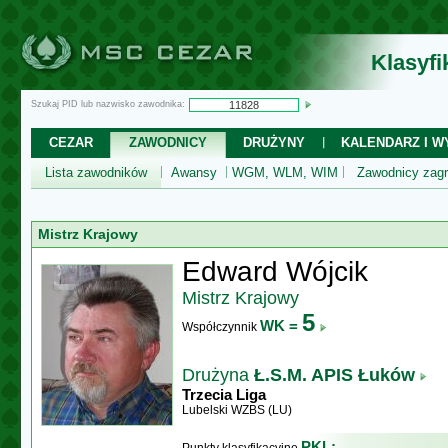
Klasyf
Szukaj PID lub nazwisko zawodnika:
CEZAR
ZAWODNICY
DRUŻYNY
KALENDARZ I WY
Lista zawodników
Awansy
WGM, WLM, WIM
Zawodnicy zagr
Mistrz Krajowy
Edward Wójcik
Mistrz Krajowy
5
WK =
Współczynnik
Drużyna
Ł.S.M. APIS Łuków
Trzecia Liga
Lubelski WZBS (LU)
PKL: