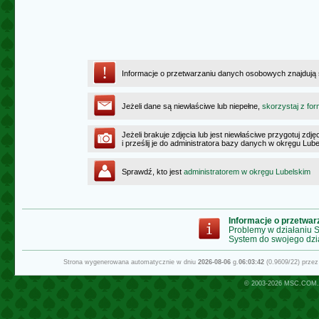
Informacje o przetwarzaniu danych osobowych znajdują
Jeżeli dane są niewłaściwe lub niepełne,
skorzystaj z for
Jeżeli brakuje zdjęcia lub jest niewłaściwe przygotuj zd
i prześlij je do administratora bazy danych w okręgu Lub
Sprawdź, kto jest
administratorem w okręgu Lubelskim
Informacje o przetwa
Problemy w działaniu
System do swojego dzi
Strona wygenerowana automatycznie w dniu
2026-08-06
g.
06:03:42
(0.9609/22) prze
© 2003-2026
MSC.COM.