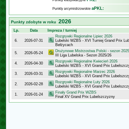
Punkty klasyfikacyjne
aPKL:
Punkty arcymistrzowskie
2026
Punkty zdobyte w roku
Lp.
Data
Impreza / turniej
Rozgrywki Regionalne Lipiec 2026
6.
2026-07-31
Lubelski WZBS - XVI Turniej Grand Prix Lu
Bełżycach
Drużynowe Mistrzostwa Polski - sezon 202
5.
2026-05-24
III Liga Lubelska - Sezon 2025/26
Rozgrywki Regionalne Kwiecień 2026
4.
2026-04-30
Lubelski WZBS - XVI Grand Prix Lubelszc
Rozgrywki Regionalne Marzec 2026
3.
2026-03-31
Lubelski WZBS - XVI Grand Prix Lubelszcz
Rozgrywki Regionalne Luty 2026
2.
2026-02-28
Lubelski WZBS - XVI Grand Prix Lubelszcz
Finały Grand Prix WZBS
1.
2026-01-24
Finał XV Grand Prix Lubelszczyzny