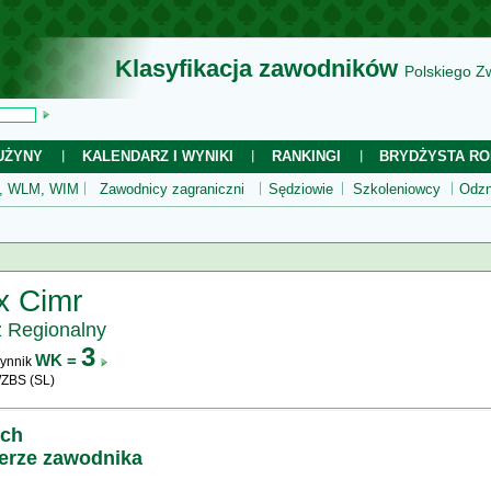
Klasyfikacja zawodników
Polskiego Z
UŻYNY
KALENDARZ I WYNIKI
RANKINGI
BRYDŻYSTA RO
 WLM, WIM
Zawodnicy zagraniczni
Sędziowie
Szkoleniowcy
Odzn
x Cimr
z Regionalny
3
WK =
ynnik
WZBS (SL)
ych
ierze zawodnika