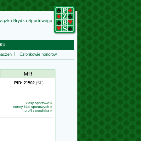
wiązku Brydża Sportowego
KU
aczeni
Członkowie honorowi
MR
PID: 21502
(SL)
klasy sportowe
normy klas sportowych
profil zawodnika