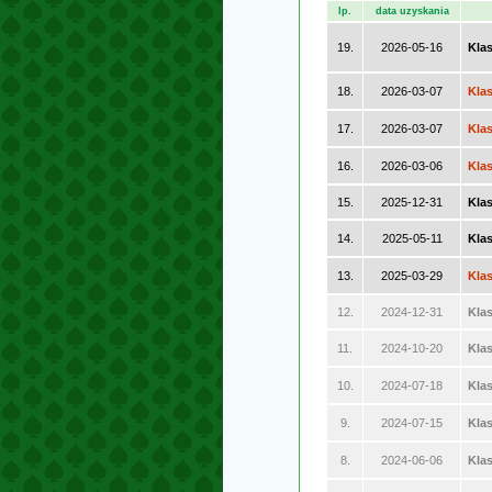
lp.
data uzyskania
19.
2026-05-16
Klas
18.
2026-03-07
Kla
17.
2026-03-07
Kla
16.
2026-03-06
Kla
15.
2025-12-31
Kla
14.
2025-05-11
Klas
13.
2025-03-29
Kla
12.
2024-12-31
Kla
11.
2024-10-20
Klas
10.
2024-07-18
Kla
9.
2024-07-15
Kla
8.
2024-06-06
Kla