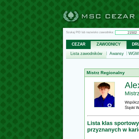
Szukaj PID lub nazwisko zawodnika:
CEZAR
ZAWODNICY
DR
Lista zawodników
Awansy
WGM,
Mistrz Regionalny
Ale
Mistr
Współcz
Śląski 
Lista klas sportow
przyznanych w kar