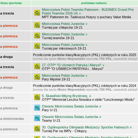
klasa sportowa
podstawa nadania
Mistrzostwa Polski Teamów Pattonem - BUDIMEX Grand Prix
a trzecia
Polski Teamów 2026 (4)
MPT Pattonem im. Tadeusza Hutyry o puchary Value Media
Mistrzostwa Polski Juniorów
sa pierwsza
Turniej par chłopców 19-21
Mistrzostwa Polski Juniorów
sa pierwsza
Turniej teamów 19-21
Mistrzostwa Polski Juniorów
sa pierwsza
Turniej par mikstowych 19-21
Przeliczenie punktów klasyfikacyjnych (PKL) zdobytych w roku 2025
sa druga
(norma dla tytułu
Mistrz Wojewódzki
wynosiła
700 PKL
, zawodnik zdobył
17. OTP* "O Uśmiech Patryka i Marysi"
a trzecia
OTP* "O UŚMIECH PATRYKA i... Marysi"
Mistrzostwa Polski Juniorów
sa pierwsza
Pary Męskie 19-21
Przeliczenie punktów klasyfikacyjnych (PKL) zdobytych w roku 2024
sa druga
(norma dla tytułu
Mistrz Wojewódzki
wynosiła
700 PKL
, zawodnik zdobył
5. Skawiński Mityng Brydżowy,
a trzecia
OTP** Memoriał Leszka Nowaka o słoiki "Leszkowego Miodu"
Otwarte Mistrzostwa Świata Juniorów
sa pierwsza
Pary U-21
Otwarte Mistrzostwa Świata Juniorów
sa mistrzowska
Teamy U-21
30. Ogólnopolska Olimpiada Młodzieży Sportów Halowych
sa pierwsza
Turniej Par na IMPy - Chłopcy
30. Ogólnopolska Olimpiada Młodzieży Sportów Halowych