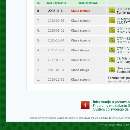
lp.
data uzyskania
klasa sportowa
OTP* o P
8.
2025-11-11
Klasa trzecia
Turniej 
65 Mityn
7.
2023-09-16
Klasa trzecia
65.OTP**
OTP* XIX
6.
2023-07-01
Klasa trzecia
OTP* XIX
OTP** 63
5.
2021-10-24
Klasa trzecia
OTP** 
OTP** IV
4.
2021-10-22
Klasa druga
OTP** IV
59. Mity
3.
2017-09-30
Klasa trzecia
OTP* Mit
Drużynow
2.
2011-01-01
Klasa druga
Zachodni
Przeliczenie p
1.
2010-12-31
Klasa trzecia
(norma dla tytu
Informacje o przetwa
Problemy w działaniu
System do swojego dzi
Strona wygenerowana automatycznie w dniu
2026-08-08
g.
09:12:29
(0.0759/6) pr
© 2003-2026
MSC.COM.