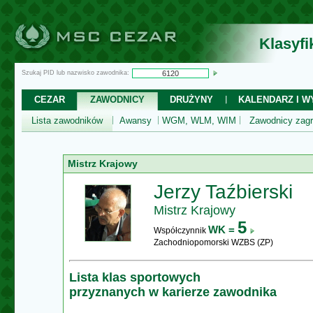
Klasyf
Szukaj PID lub nazwisko zawodnika:
CEZAR
ZAWODNICY
DRUŻYNY
KALENDARZ I WY
Lista zawodników
Awansy
WGM, WLM, WIM
Zawodnicy zagr
Mistrz Krajowy
Jerzy Taźbierski
Mistrz Krajowy
5
WK =
Współczynnik
Zachodniopomorski WZBS (ZP)
Lista klas sportowych
przyznanych w karierze zawodnika