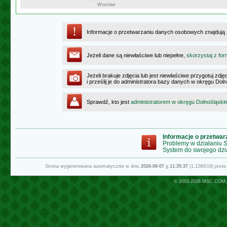
Wrocław
Informacje o przetwarzaniu danych osobowych znajdują
Jeżeli dane są niewłaściwe lub niepełne,
skorzystaj z for
Jeżeli brakuje zdjęcia lub jest niewłaściwe przygotuj zd
i prześlij je do administratora bazy danych w okręgu Dol
Sprawdź, kto jest
administratorem w okręgu Dolnośląski
Informacje o przetwa
Problemy w działaniu
System do swojego dzi
Strona wygenerowana automatycznie w dniu
2026-08-07
g.
11:35:37
(1.1280/19) prze
© 2003-2026
MSC.COM.