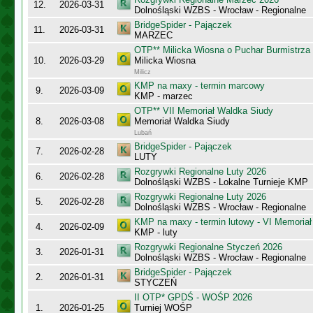
12.
2026-03-31
Dolnośląski WZBS - Wrocław - Regionalne
BridgeSpider - Pajączek
11.
2026-03-31
MARZEC
OTP** Milicka Wiosna o Puchar Burmistrza 
10.
2026-03-29
Milicka Wiosna
Milicz
KMP na maxy - termin marcowy
9.
2026-03-09
KMP - marzec
OTP** VII Memoriał Waldka Siudy
8.
2026-03-08
Memoriał Waldka Siudy
Lubań
BridgeSpider - Pajączek
7.
2026-02-28
LUTY
Rozgrywki Regionalne Luty 2026
6.
2026-02-28
Dolnośląski WZBS - Lokalne Turnieje KMP
Rozgrywki Regionalne Luty 2026
5.
2026-02-28
Dolnośląski WZBS - Wrocław - Regionalne
KMP na maxy - termin lutowy - VI Memoriał
4.
2026-02-09
KMP - luty
Rozgrywki Regionalne Styczeń 2026
3.
2026-01-31
Dolnośląski WZBS - Wrocław - Regionalne
BridgeSpider - Pajączek
2.
2026-01-31
STYCZEŃ
II OTP* GPDŚ - WOŚP 2026
1.
2026-01-25
Turniej WOŚP