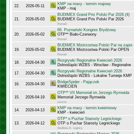
KMP na maxy - termin majowy
22.
2026-05-11
KMP - maj
BUDIMEX Grand Prix Polski Par 2026 (4)
21.
2026-05-03
BUDIMEX Grand Prix Polski Par 2026
Poznań
65. Poznański Kongres Brydżowy
20.
2026-05-02
OTP** Biało-Czerwony
Poznań
BUDIMEX Mistrzostwa Polski Par na zapi
19.
2026-05-02
BUDIMEX Mistrzostwa Polski Par OPEN
Poznań
Rozgrywki Regionalne Kwiecień 2026
18.
2026-04-30
Dolnośląski WZBS - Wrocław - Regionalne
Rozgrywki Regionalne Kwiecień 2026
17.
2026-04-30
Dolnośląski WZBS - Lokalne Turnieje KMP
BridgeSpider - Pajączek
16.
2026-04-30
KWIECIEŃ
OTP** VII Memoriał im.Jerzego Rymwida
15.
2026-04-19
Memoriał Jerzego Rymwida
Leszno
KMP na maxy - termin kwietniowy
14.
2026-04-13
KMP - kwiecień
OTP* o Puchar Starosty Legnickiego
13.
2026-04-12
OTP o Puchar Starosty Legnickiego
Siedliska K. Legnicy
Rozgrywki Regionalne Marzec 2026