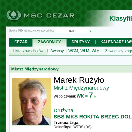
Klasyf
Szukaj PID lub nazwisko zawodnika:
CEZAR
ZAWODNICY
DRUŻYNY
KALENDARZ I WY
Lista zawodników
Awansy
WGM, WLM, WIM
Zawodnicy zagr
Mistrz Międzynarodowy
Marek Rużyło
Mistrz Międzynarodowy
7
WK =
Współczynnik
Drużyna
SBS MKS ROKITA BRZEG DO
Trzecia Liga
Dolnośląski WZBS (DS)