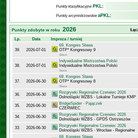
PKL:
Punkty klasyfikacyjne
aPKL:
Punkty arcymistrzowskie
2026
Punkty zdobyte w roku
Łąc
Lp.
Data
Impreza / turniej
69. Kongres Sława
39.
2026-07-01
OTP* Kongresowy 9
Sława
Indywidualne Mistrzostwa Polski
38.
2026-07-01
Indywidualne Mistrzostwa Polski
Sława
69. Kongres Sława
37.
2026-06-30
OTP* Kongresowy 8
Sława
Rozgrywki Regionalne Czerwiec 2026
36.
2026-06-30
Dolnośląski WZBS - Lokalne Turnieje KMP
BridgeSpider - Pajączek
35.
2026-06-30
CZERWIEC
Rozgrywki Regionalne Czerwiec 2026
34.
2026-06-30
Dolnośląski WZBS - GPDŚ Ostrzeszów
Rozgrywki Regionalne Czerwiec 2026
33.
2026-06-30
Dolnośląski WZBS - Wrocław - Regionalne
69. Kongres Sława