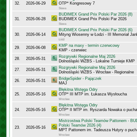
32.
2026-06-29
OTP* Kongresowy 7
Sława
BUDIMEX Grand Prix Polski Par 2026 (8)
31.
2026-06-28
BUDIMEX Grand Prix Polski Par 2026
Sława
BUDIMEX Grand Prix Polski Par 2026 (6)
30.
2026-06-14
Mityng Wiosenny w Łodzi - III Memoriał J
Łódź
KMP na maxy - termin czerwcowy
29.
2026-06-08
KMP - czerwiec
Rozgrywki Regionalne Maj 2026
28.
2026-05-31
Dolnośląski WZBS - Lokalne Turnieje KMP
Rozgrywki Regionalne Maj 2026
27.
2026-05-31
Dolnośląski WZBS - Wrocław - Regionalne
BridgeSpider - Pajączek
26.
2026-05-31
MAJ
Błękitna Wstęga Odry
25.
2026-05-16
OTP* III MTP im. Łukasza Wysłoucha
Wrocław
Błękitna Wstęga Odry
24.
2026-05-16
OTP* II MTP im. Ryszarda Nowaka o puch
Wrocław
Mistrzostwa Polski Teamów Pattonem - BU
Polski Teamów 2026 (4)
23.
2026-05-16
MPT Pattonem im. Tadeusza Hutyry o puch
Wrocław