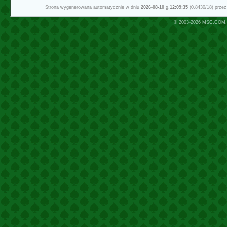
Strona wygenerowana automatycznie w dniu
2026-08-10
g.
12:09:35
(0.8430/18) prze
© 2003-2026
MSC.COM.