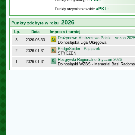
Punkty klasyfikacyjne
aPKL:
Punkty arcymistrzowskie
2026
Punkty zdobyte w roku
Lp.
Data
Impreza / turniej
Drużynowe Mistrzostwa Polski - sezon 202
3.
2026-06-30
Dolnośląska Liga Okręgowa
BridgeSpider - Pajączek
2.
2026-01-31
STYCZEŃ
Rozgrywki Regionalne Styczeń 2026
1.
2026-01-31
Dolnośląski WZBS - Memoriał Basi Radoms