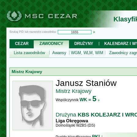
Klasyf
Szukaj PID lub nazwisko zawodnika:
CEZAR
ZAWODNICY
DRUŻYNY
KALENDARZ I WY
Lista zawodników
Awansy
WGM, WLM, WIM
Zawodnicy zagr
Mistrz Krajowy
Janusz Staniów
Mistrz Krajowy
5
WK =
Współczynnik
Drużyna
KBS KOLEJARZ I W
Liga Okręgowa
Dolnośląski WZBS (DS)
PKL: