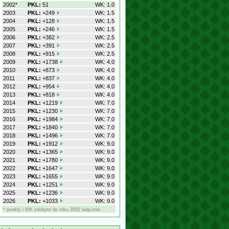
2002*
PKL:
51
WK: 1.0
2003
PKL:
+249
WK: 1.5
2004
PKL:
+128
WK: 1.5
2005
PKL:
+246
WK: 1.5
2006
PKL:
+382
WK: 2.5
2007
PKL:
+391
WK: 2.5
2008
PKL:
+915
WK: 2.5
2009
PKL:
+1738
WK: 4.0
2010
PKL:
+873
WK: 4.0
2011
PKL:
+837
WK: 4.0
2012
PKL:
+954
WK: 4.0
2013
PKL:
+818
WK: 4.0
2014
PKL:
+1219
WK: 7.0
2015
PKL:
+1230
WK: 7.0
2016
PKL:
+1984
WK: 7.0
2017
PKL:
+1840
WK: 7.0
2018
PKL:
+1496
WK: 7.0
2019
PKL:
+1912
WK: 9.0
2020
PKL:
+1365
WK: 9.0
2021
PKL:
+1780
WK: 9.0
2022
PKL:
+1647
WK: 9.0
2023
PKL:
+1655
WK: 9.0
2024
PKL:
+1251
WK: 9.0
2025
PKL:
+1236
WK: 9.0
2026
PKL:
+1033
WK: 9.0
* punkty i WK zdobyte do roku 2002 włącznie