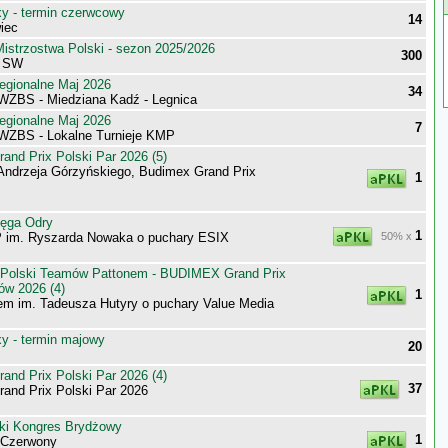
 - termin czerwcowy
14
iec
istrzostwa Polski - sezon 2025/2026
300
pa SW
egionalne Maj 2026
34
 WZBS - Miedziana Kadź - Legnica
egionalne Maj 2026
7
 WZBS - Lokalne Turnieje KMP
nd Prix Polski Par 2026 (5)
Andrzeja Górzyńskiego, Budimex Grand Prix
1
tęga Odry
1
 im. Ryszarda Nowaka o puchary ESIX
50% x
 Polski Teamów Pattonem - BUDIMEX Grand Prix
ów 2026 (4)
1
m im. Tadeusza Hutyry o puchary Value Media
 - termin majowy
20
nd Prix Polski Par 2026 (4)
37
nd Prix Polski Par 2026
ki Kongres Brydżowy
1
-Czerwony