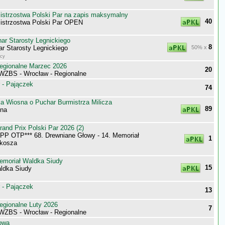
trzostwa Polski Par na zapis maksymalny
40
strzostwa Polski Par OPEN
ar Starosty Legnickiego
8
r Starosty Legnickiego
50% x
icy
egionalne Marzec 2026
20
 WZBS - Wrocław - Regionalne
 - Pajączek
74
ka Wiosna o Puchar Burmistrza Milicza
89
sna
nd Prix Polski Par 2026 (2)
P OTP*** 68. Drewniane Głowy - 14. Memoriał
1
lkosza
emoriał Waldka Siudy
15
ldka Siudy
 - Pajączek
13
egionalne Luty 2026
7
 WZBS - Wrocław - Regionalne
owa