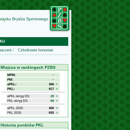
wiązku Brydża Sportowego
KU
aczeni
Członkowie honorowi
Miejsca w rankingach PZBS
MPM:
−
PM:
−
aPKL:
366
PKL:
917
aPKL okręg DS:
28
PKL okręg DS:
68
aPKL 2026:
460
PKL 2026:
655
Historia punktów PKL