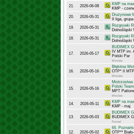
KMP na maxy
21.
2026-06-08
KMP - czerw
Drużynowe M
20.
2026-05-31
II liga, gru
Rozgrywki R
19.
2026-05-31
Dolnośląski
Rozgrywki R
18.
2026-05-31
Dolnośląski
BUDIMEX Gra
IV MTP im. 
17.
2026-05-17
Polski Par
Wrocław
Błękitna Ws
16.
2026-05-16
OTP* II MTP
Wrocław
Mistrzostwa
Polski Team
15.
2026-05-16
MPT Pattone
Wrocław
KMP na maxy
14.
2026-05-11
KMP - maj
BUDIMEX Gra
13.
2026-05-03
BUDIMEX Gra
Poznań
65. Poznańs
12.
2026-05-02
OTP** Biało