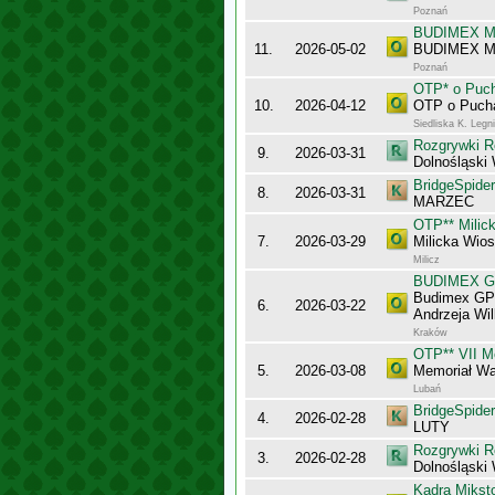
Poznań
BUDIMEX Mis
11.
2026-05-02
BUDIMEX Mi
Poznań
OTP* o Puch
10.
2026-04-12
OTP o Pucha
Siedliska K. Legn
Rozgrywki R
9.
2026-03-31
Dolnośląski
BridgeSpider
8.
2026-03-31
MARZEC
OTP** Milic
7.
2026-03-29
Milicka Wio
Milicz
BUDIMEX Gra
Budimex GPP
6.
2026-03-22
Andrzeja Wi
Kraków
OTP** VII M
5.
2026-03-08
Memoriał Wa
Lubań
BridgeSpider
4.
2026-02-28
LUTY
Rozgrywki R
3.
2026-02-28
Dolnośląski
Kadra Mikst