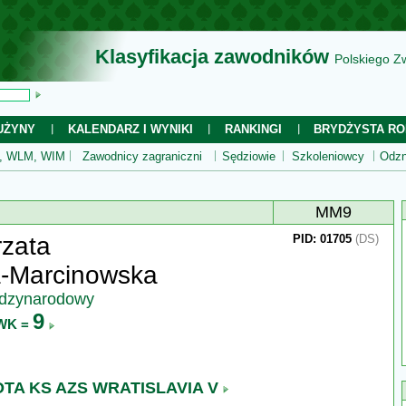
Klasyfikacja zawodników
Polskiego Z
UŻYNY
KALENDARZ I WYNIKI
RANKINGI
BRYDŻYSTA RO
 WLM, WIM
Zawodnicy zagraniczni
Sędziowie
Szkoleniowcy
Odzn
MM9
zata
PID: 01705
(DS)
a-Marcinowska
ędzynarodowy
9
WK =
TA KS AZS WRATISLAVIA V