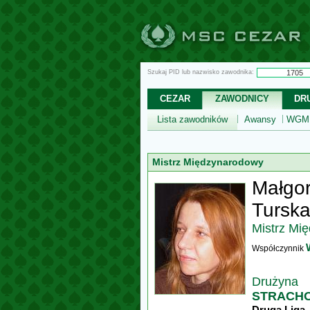
Szukaj PID lub nazwisko zawodnika:
CEZAR
ZAWODNICY
DR
Lista zawodników
Awansy
WGM,
Mistrz Międzynarodowy
Małgor
Tursk
Mistrz Mi
Współczynnik
Drużyna
STRACHO
Druga Liga