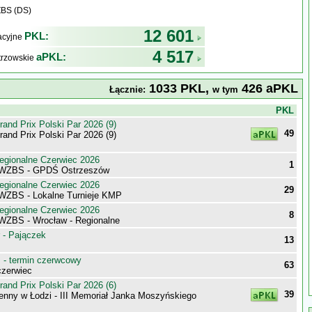
ZBS (DS)
12 601
PKL:
kacyjne
4 517
aPKL:
trzowskie
1033 PKL,
426 aPKL
Łącznie:
w tym
j
PKL
nd Prix Polski Par 2026 (9)
49
nd Prix Polski Par 2026 (9)
egionalne Czerwiec 2026
1
i WZBS - GPDŚ Ostrzeszów
egionalne Czerwiec 2026
29
 WZBS - Lokalne Turnieje KMP
egionalne Czerwiec 2026
8
 WZBS - Wrocław - Regionalne
 - Pajączek
13
- termin czerwcowy
63
zerwiec
nd Prix Polski Par 2026 (6)
39
enny w Łodzi - III Memoriał Janka Moszyńskiego