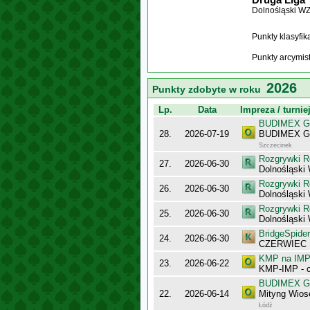
Dolnośląski W
Punkty klasyfi
Punkty arcymis
2026
Punkty zdobyte w roku
Lp.
Data
Impreza / turnie
BUDIMEX Gra
28.
2026-07-19
BUDIMEX Gra
Szczecinek
Rozgrywki R
27.
2026-06-30
Dolnośląsk
Rozgrywki R
26.
2026-06-30
Dolnośląski
Rozgrywki R
25.
2026-06-30
Dolnośląski
BridgeSpider
24.
2026-06-30
CZERWIEC
KMP na IMP 
23.
2026-06-22
KMP-IMP - c
BUDIMEX Gra
22.
2026-06-14
Mityng Wios
Łódź