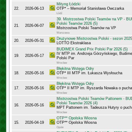
Mityng Łódzki
22.
2026-06-13
OTP* – Memoriał Stanisława Owczarka
Łódź
39. Mistrzostwa Polski Teamów na VP - B
Polski Teamów 2026 (5)
21.
2026-06-07
Mistrzostwa Polski Teamów na VP
Warszawa
Drużynowe Mistrzostwa Polski - sezon 202
20.
2026-05-31
LOTTO Ekstraklasa
BUDIMEX Grand Prix Polski Par 2026 (5)
IV MTP im. Andrzeja Górzyńskiego, Budime
19.
2026-05-17
Polski Par
Wrocław
Błękitna Wstęga Odry
18.
2026-05-16
OTP* III MTP im. Łukasza Wysłoucha
Wrocław
Błękitna Wstęga Odry
17.
2026-05-16
OTP* II MTP im. Ryszarda Nowaka o puch
Wrocław
Mistrzostwa Polski Teamów Pattonem - BU
Polski Teamów 2026 (4)
16.
2026-05-16
MPT Pattonem im. Tadeusza Hutyry o puch
Wrocław
OTP** Opolska Wiosna
15.
2026-04-19
OTP** Opolska Wiosna
Opole