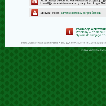
Jeżeli brakuje zdjęcia lub jest niewłaściwe przygotuj zd
i prześlij je do administratora bazy danych w okręgu Ślą
Sprawdź, kto jest
administratorem w okręgu Śląskim
Informacje o przetwa
Problemy w działaniu
System do swojego dzi
Strona wygenerowana automatycznie w dniu
2026-08-06
g.
15:48:40
(1.1038/21) prze
© 2003-2026
MSC.COM.