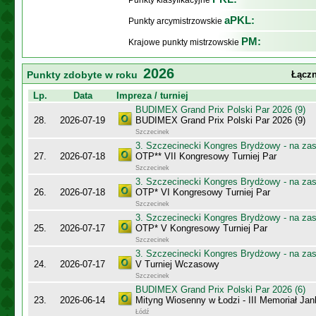
Punkty klasyfikacyjne
aPKL:
Punkty arcymistrzowskie
PM:
Krajowe punkty mistrzowskie
2026
Punkty zdobyte w roku
Łączn
Lp.
Data
Impreza / turniej
BUDIMEX Grand Prix Polski Par 2026 (9)
28.
2026-07-19
BUDIMEX Grand Prix Polski Par 2026 (9)
Szczecinek
3. Szczecinecki Kongres Brydżowy - na za
27.
2026-07-18
OTP** VII Kongresowy Turniej Par
Szczecinek
3. Szczecinecki Kongres Brydżowy - na za
26.
2026-07-18
OTP* VI Kongresowy Turniej Par
Szczecinek
3. Szczecinecki Kongres Brydżowy - na za
25.
2026-07-17
OTP* V Kongresowy Turniej Par
Szczecinek
3. Szczecinecki Kongres Brydżowy - na za
24.
2026-07-17
V Turniej Wczasowy
Szczecinek
BUDIMEX Grand Prix Polski Par 2026 (6)
23.
2026-06-14
Mityng Wiosenny w Łodzi - III Memoriał J
Łódź