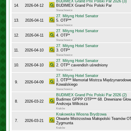
BUDIMEX Grand Prix Polski Par 2026 (3)
14.
2026-04-12
BUDIMEX Grand Prix Polski Par
Starachowice
27. Mityng Hotel Senator
13.
2026-04-11
5. OTP**
Starachowice
27. Mityng Hotel Senator
12.
2026-04-11
4. OTP*
Starachowice
27. Mityng Hotel Senator
11.
2026-04-10
3. OTP*
Starachowice
27. Mityng Hotel Senator
10.
2026-04-10
2. OTP* cavendish uśredniony
Starachowice
27. Mityng Hotel Senator
1. OTP** Memoriał Mistrza Międzynarodow
9.
2026-04-09
Kowalskiego
Starachowice
BUDIMEX Grand Prix Polski Par 2026 (2)
Budimex GPPP OTP*** 68. Drewniane Głowy
8.
2026-03-22
Andrzeja Wilkosza
Kraków
Krakowska Wiosna Brydżowa
Otwarte Mistrzostwa Małopolski Teamów O
7.
2026-03-21
Zygmunta
Kraków