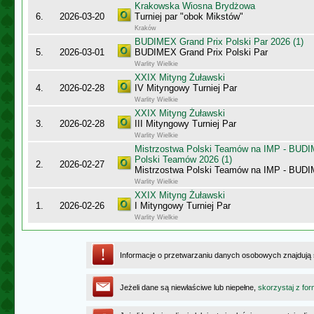
Krakowska Wiosna Brydżowa
6.
2026-03-20
Turniej par "obok Mikstów"
Kraków
BUDIMEX Grand Prix Polski Par 2026 (1)
5.
2026-03-01
BUDIMEX Grand Prix Polski Par
Warlity Wielkie
XXIX Mityng Żuławski
4.
2026-02-28
IV Mityngowy Turniej Par
Warlity Wielkie
XXIX Mityng Żuławski
3.
2026-02-28
III Mityngowy Turniej Par
Warlity Wielkie
Mistrzostwa Polski Teamów na IMP - BUDI
Polski Teamów 2026 (1)
2.
2026-02-27
Mistrzostwa Polski Teamów na IMP - BU
Warlity Wielkie
XXIX Mityng Żuławski
1.
2026-02-26
I Mityngowy Turniej Par
Warlity Wielkie
Informacje o przetwarzaniu danych osobowych znajdują
Jeżeli dane są niewłaściwe lub niepełne,
skorzystaj z for