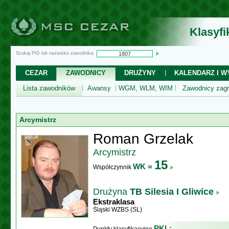
Klasyf
Szukaj PID lub nazwisko zawodnika:
CEZAR
ZAWODNICY
DRUŻYNY
KALENDARZ I WY
Lista zawodników
Awansy
WGM, WLM, WIM
Zawodnicy zagr
Arcymistrz
Roman Grzelak
Arcymistrz
15
WK =
Współczynnik
Drużyna
TB Silesia I Gliwice
Ekstraklasa
Śląski WZBS (SL)
PKL: