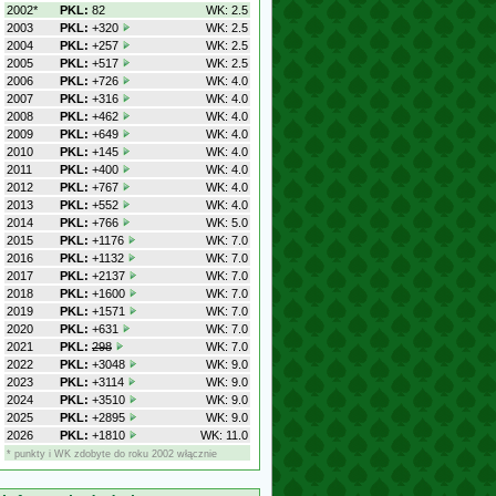
2002*
PKL:
82
WK: 2.5
2003
PKL:
+320
WK: 2.5
2004
PKL:
+257
WK: 2.5
2005
PKL:
+517
WK: 2.5
2006
PKL:
+726
WK: 4.0
2007
PKL:
+316
WK: 4.0
2008
PKL:
+462
WK: 4.0
2009
PKL:
+649
WK: 4.0
2010
PKL:
+145
WK: 4.0
2011
PKL:
+400
WK: 4.0
2012
PKL:
+767
WK: 4.0
2013
PKL:
+552
WK: 4.0
2014
PKL:
+766
WK: 5.0
2015
PKL:
+1176
WK: 7.0
2016
PKL:
+1132
WK: 7.0
2017
PKL:
+2137
WK: 7.0
2018
PKL:
+1600
WK: 7.0
2019
PKL:
+1571
WK: 7.0
2020
PKL:
+631
WK: 7.0
2021
PKL:
298
WK: 7.0
2022
PKL:
+3048
WK: 9.0
2023
PKL:
+3114
WK: 9.0
2024
PKL:
+3510
WK: 9.0
2025
PKL:
+2895
WK: 9.0
2026
PKL:
+1810
WK: 11.0
* punkty i WK zdobyte do roku 2002 włącznie