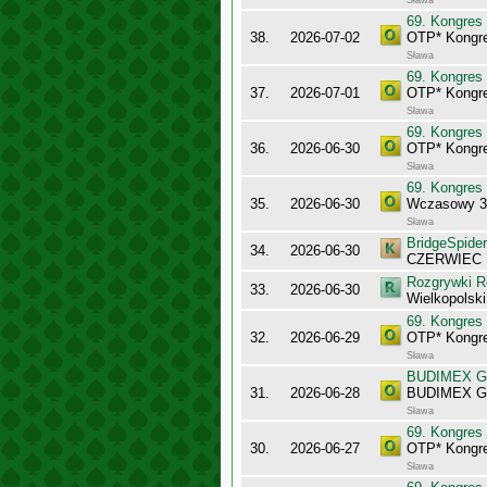
Sława
69. Kongres
38.
2026-07-02
OTP* Kongr
Sława
69. Kongres
37.
2026-07-01
OTP* Kongr
Sława
69. Kongres
36.
2026-06-30
OTP* Kongr
Sława
69. Kongres
35.
2026-06-30
Wczasowy 3
Sława
BridgeSpider
34.
2026-06-30
CZERWIEC
Rozgrywki R
33.
2026-06-30
Wielkopolsk
69. Kongres
32.
2026-06-29
OTP* Kongr
Sława
BUDIMEX Gra
31.
2026-06-28
BUDIMEX Gra
Sława
69. Kongres
30.
2026-06-27
OTP* Kongr
Sława