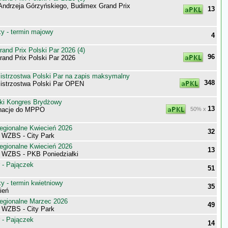
Andrzeja Górzyńskiego, Budimex Grand Prix
13
 - termin majowy
4
nd Prix Polski Par 2026 (4)
96
nd Prix Polski Par 2026
trzostwa Polski Par na zapis maksymalny
348
strzostwa Polski Par OPEN
ki Kongres Brydżowy
13
inacje do MPPO
50% x
egionalne Kwiecień 2026
32
i WZBS - City Park
egionalne Kwiecień 2026
13
i WZBS - PKB Poniedziałki
 - Pajączek
51
 - termin kwietniowy
35
ień
egionalne Marzec 2026
49
i WZBS - City Park
 - Pajączek
14