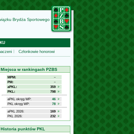
wiązku Brydża Sportowego
KU
aczeni
Członkowie honorowi
Miejsca w rankingach PZBS
MPM:
−
PM:
−
aPKL:
359
PKL:
798
aPKL okręg WP:
46
PKL okręg WP:
78
aPKL 2026:
169
PKL 2026:
232
Historia punktów PKL