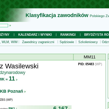
Klasyfikacja zawodników
Polskiego Z
UŻYNY
KALENDARZ I WYNIKI
RANKINGI
BRYDŻYSTA RO
 WLM, WIM
Zawodnicy zagraniczni
Sędziowie
Szkoleniowcy
Odzn
MM11
z Wasilewski
PID: 05483
(WP)
ędzynarodowy
11
WK =
KB Poznań
WZBS (WP)
6 167
PKL: