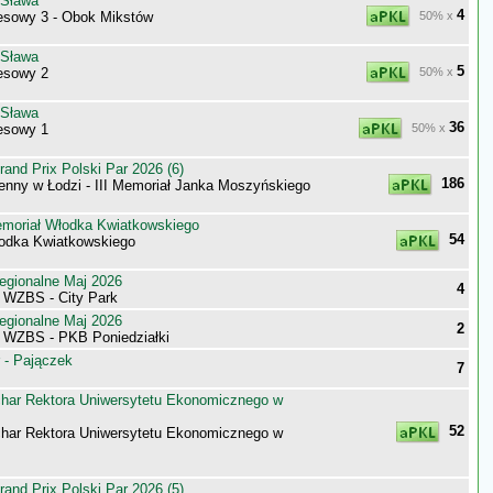
 Sława
4
sowy 3 - Obok Mikstów
50% x
 Sława
5
esowy 2
50% x
 Sława
36
esowy 1
50% x
nd Prix Polski Par 2026 (6)
186
enny w Łodzi - III Memoriał Janka Moszyńskiego
moriał Włodka Kwiatkowskiego
54
odka Kwiatkowskiego
egionalne Maj 2026
4
i WZBS - City Park
egionalne Maj 2026
2
i WZBS - PKB Poniedziałki
 - Pajączek
7
har Rektora Uniwersytetu Ekonomicznego w
52
har Rektora Uniwersytetu Ekonomicznego w
nd Prix Polski Par 2026 (5)