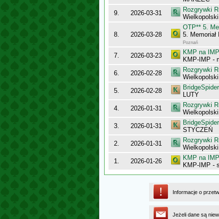
Rozgrywki R
9.
2026-03-31
Wielkopolsk
OTP** 5. Me
8.
2026-03-28
5. Memoriał
Poznań
KMP na IMP 
7.
2026-03-23
KMP-IMP - 
Rozgrywki R
6.
2026-02-28
Wielkopolsk
BridgeSpider
5.
2026-02-28
LUTY
Rozgrywki R
4.
2026-01-31
Wielkopolsk
BridgeSpider
3.
2026-01-31
STYCZEŃ
Rozgrywki R
2.
2026-01-31
Wielkopolsk
KMP na IMP 
1.
2026-01-26
KMP-IMP - 
Informacje o przet
Jeżeli dane są niew