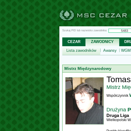
Szukaj PID lub nazwisko zawodnika:
CEZAR
ZAWODNICY
DR
Lista zawodników
Awansy
WGM,
Mistrz Międzynarodowy
Tomas
Mistrz Mi
Współczynnik
Drużyna
P
Druga Liga
Wielkopolski 