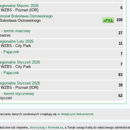
egionalne Marzec 2026
6
i WZBS - Poznań (IOR)
moriał Bolesława Ostrowskiego
100
 Bolesława Ostrowskiego
- termin marcowy
27
marzec
egionalne Luty 2026
11
i WZBS - City Park
 - Pajączek
7
egionalne Styczeń 2026
7
i WZBS - City Park
 - Pajączek
83
egionalne Styczeń 2026
39
i WZBS - Poznań (IOR)
- termin styczniowy
62
styczeń
warzaniu danych osobowych znajdują się
w niniejszym dokumencie
łaściwe lub niepełne,
skorzystaj z formularza
, a Twoje uwagi trafią do właściwego administr