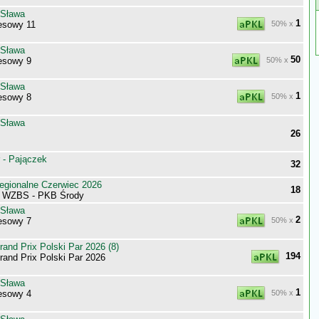
 Sława
1
esowy 11
50% x
 Sława
50
esowy 9
50% x
 Sława
1
esowy 8
50% x
 Sława
26
 - Pajączek
32
egionalne Czerwiec 2026
18
i WZBS - PKB Środy
 Sława
2
esowy 7
50% x
nd Prix Polski Par 2026 (8)
194
nd Prix Polski Par 2026
 Sława
1
esowy 4
50% x