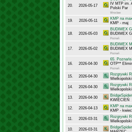
IV MTP im. 
20.
2026-05-17
Polski Par
Wrocław
KMP na maxy
19.
2026-05-11
KMP - maj
BUDIMEX Gra
18.
2026-05-03
BUDIMEX Gra
Poznań
BUDIMEX Mis
17.
2026-05-02
BUDIMEX Mi
Poznań
65. Poznańs
16.
2026-04-30
OTP** Elim
Poznań
Rozgrywki R
15.
2026-04-30
Wielkopolsk
Rozgrywki R
14.
2026-04-30
Wielkopolsk
BridgeSpider
13.
2026-04-30
KWIECIEŃ
KMP na maxy
12.
2026-04-13
KMP - kwiec
Rozgrywki R
11.
2026-03-31
Wielkopolsk
BridgeSpider
10.
2026-03-31
MARZEC