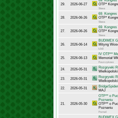
69. Kongres
29.
2026-06-27
OTP* Kongre
Sława
69. Kongres
28.
2026-06-26
OTP* Kongr
Sława
69. Kongres
27.
2026-06-26
OTP* Kongr
Sława
BUDIMEX Gra
26.
2026-06-14
Mityng Wios
Łódź
IV OTP** Me
25.
2026-06-13
Memoriał Wł
Puszczykowo
Rozgrywki R
24.
2026-05-31
Wielkopolsk
Rozgrywki R
23.
2026-05-31
Wielkopolsk
BridgeSpider
22.
2026-05-31
MAJ
OTP** o Puc
Poznaniu
21.
2026-05-30
OTP** o Puc
Poznaniu
Poznań
BUDIMEX Gra