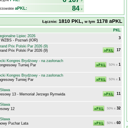
kacyjne
84
aPKL:
trzowskie
1810 PKL,
1178 aPKL
Łącznie:
w tym
j
PKL
egionalne Lipiec 2026
3
i WZBS - Poznań (IOR)
nd Prix Polski Par 2026 (9)
17
nd Prix Polski Par 2026 (9)
ecki Kongres Brydżowy - na zasłonach
1
ongresowy Turniej Par
50% x
ecki Kongres Brydżowy - na zasłonach
1
gresowy Turniej Par
50% x
 Sława
11
esowy 13 - Memoriał Jerzego Rymwida
 Sława
32
esowy 12
50% x
 Sława
60
owy Puchar Lata
50% x