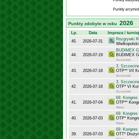
Punkty klasyfi
Punkty arcymis
2026
Punkty zdobyte w roku
Lp.
Data
Impreza / turnie
Rozgrywki R
45.
2026-07-31
Wielkopolsk
BUDIMEX Gra
44.
2026-07-19
BUDIMEX Gra
Szczecinek
3. Szczecin
43.
2026-07-18
OTP** VII K
Szczecinek
3. Szczecin
42.
2026-07-18
OTP* VI Kon
Szczecinek
69. Kongres
41.
2026-07-04
OTP** Kongr
Sława
69. Kongres
40.
2026-07-03
OTP* Kongr
Sława
69. Kongres
39.
2026-07-03
OTT* Drużyn