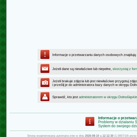
Informacje o przetwarzaniu danych osobowych znajdują
Jeżeli dane są niewłaściwe lub niepełne,
skorzystaj z for
Jeżeli brakuje zdjęcia lub jest niewłaściwe przygotuj zd
i prześlij je do administratora bazy danych w okręgu Dol
Sprawdź, kto jest
administratorem w okręgu Dolnośląski
Informacje o przetwa
Problemy w działaniu
System do swojego dzi
Strona wygenerowana automatycznie w dniu
2026-08-10
g.
12:12:30
(1.0957/19) prze