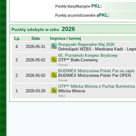
PKL:
Punkty klasyfikacyjne
aPKL:
Punkty arcymistrzowskie
2026
Punkty zdobyte w roku
Lp.
Data
Impreza / turniej
Rozgrywki Regionalne Maj 2026
4.
2026-05-31
Dolnośląski WZBS - Miedziana Kadź - Legn
65. Poznański Kongres Brydżowy
3.
2026-05-02
OTP** Biało-Czerwony
Poznań
BUDIMEX Mistrzostwa Polski Par na zapi
2.
2026-05-02
BUDIMEX Mistrzostwa Polski Par OPEN
Poznań
OTP** Milicka Wiosna o Puchar Burmistrza 
1.
2026-03-29
Milicka Wiosna
Milicz