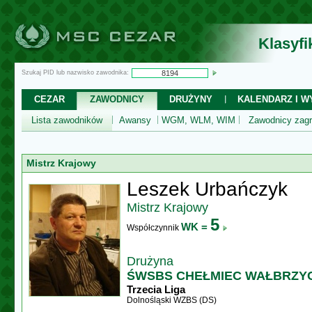
Klasyf
Szukaj PID lub nazwisko zawodnika:
CEZAR
ZAWODNICY
DRUŻYNY
KALENDARZ I WY
Lista zawodników
Awansy
WGM, WLM, WIM
Zawodnicy zagr
Mistrz Krajowy
Leszek Urbańczyk
Mistrz Krajowy
5
WK =
Współczynnik
Drużyna
ŚWSBS CHEŁMIEC WAŁBRZY
Trzecia Liga
Dolnośląski WZBS (DS)