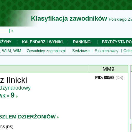
Klasyfikacja zawodników
Polskiego Z
UŻYNY
KALENDARZ I WYNIKI
RANKINGI
BRYDŻYSTA RO
 WLM, WIM
Zawodnicy zagraniczni
Sędziowie
Szkoleniowcy
Odzn
MM9
 Ilnicki
PID: 09568
(DS)
ędzynarodowy
9
WK =
 SZLEM DZIERŻONIÓW
ZBS (DS)