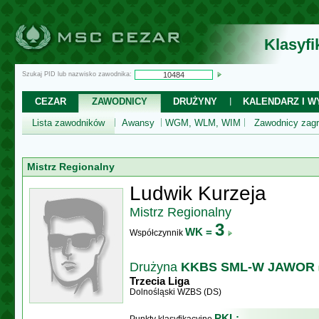
Klasyf
Szukaj PID lub nazwisko zawodnika:
CEZAR
ZAWODNICY
DRUŻYNY
KALENDARZ I WY
Lista zawodników
Awansy
WGM, WLM, WIM
Zawodnicy zagr
Mistrz Regionalny
Ludwik Kurzeja
Mistrz Regionalny
3
WK =
Współczynnik
Drużyna
KKBS SML-W JAWOR
Trzecia Liga
Dolnośląski WZBS (DS)
PKL: