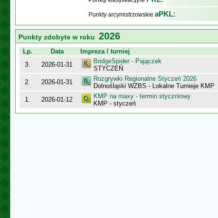
Punkty klasyfikacyjne
aPKL:
Punkty arcymistrzowskie
2026
Punkty zdobyte w roku
Lp.
Data
Impreza / turniej
BridgeSpider - Pajączek
3.
2026-01-31
STYCZEŃ
Rozgrywki Regionalne Styczeń 2026
2.
2026-01-31
Dolnośląski WZBS - Lokalne Turnieje KMP
KMP na maxy - termin styczniowy
1.
2026-01-12
KMP - styczeń