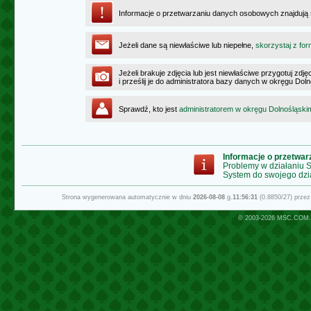
Informacje o przetwarzaniu danych osobowych znajdują
Jeżeli dane są niewłaściwe lub niepełne,
skorzystaj z for
Jeżeli brakuje zdjęcia lub jest niewłaściwe przygotuj zd
i prześlij je do administratora bazy danych w okręgu Dol
Sprawdź, kto jest
administratorem w okręgu Dolnośląski
Informacje o przetwa
Problemy w działaniu
System do swojego dzi
Strona wygenerowana automatycznie w dniu
2026-08-08
g.
11:56:31
(0.8850/27) prze
© 2003-2026
MSC.COM.