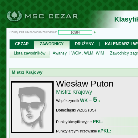
Klasyf
Szukaj PID lub nazwisko zawodnika:
CEZAR
ZAWODNICY
DRUŻYNY
KALENDARZ I WY
Lista zawodników
Awansy
WGM, WLM, WIM
Zawodnicy zagr
Mistrz Krajowy
Wiesław Puton
Mistrz Krajowy
5
WK =
Współczynnik
Dolnośląski WZBS (DS)
PKL:
Punkty klasyfikacyjne
aPKL:
Punkty arcymistrzowskie