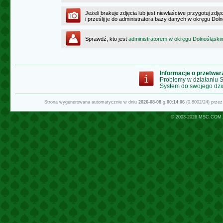
Jeżeli brakuje zdjęcia lub jest niewłaściwe przygotuj zd
i prześlij je do administratora bazy danych w okręgu Dol
Sprawdź, kto jest
administratorem w okręgu Dolnośląski
Informacje o przetwa
Problemy w działaniu
System do swojego dzi
Strona wygenerowana automatycznie w dniu
2026-08-08
g.
00:14:06
(0.8002/24) prze
© 2003-2026
MSC.COM.