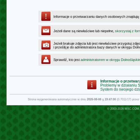
Informacje o przetwarzaniu danych osobowych znajdują
Jeżeli dane są niewłaściwe lub niepełne,
skorzystaj z for
Jeżeli brakuje zdjęcia lub jest niewłaściwe przygotuj zd
i prześlij je do administratora bazy danych w okręgu Dol
Sprawdź, kto jest
administratorem w okręgu Dolnośląski
Informacje o przetwa
Problemy w działaniu
System do swojego dzi
Strona wygenerowana automatycznie w dniu
2026-08-08
g.
19:47:00
(0.7011/17) prze
© 2003-2026
MSC.COM.