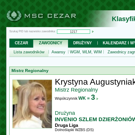
Klasyf
Szukaj PID lub nazwisko zawodnika:
CEZAR
ZAWODNICY
DRUŻYNY
KALENDARZ I WY
Lista zawodników
Awansy
WGM, WLM, WIM
Zawodnicy zagr
Mistrz Regionalny
Krystyna Augustynia
Mistrz Regionalny
3
WK =
Współczynnik
Drużyna
INVENIO SZLEM DZIERŻONIÓ
Druga Liga
Dolnośląski WZBS (DS)