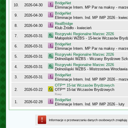
BridgeNet
10.
2026-04-30
Eliminacje Intern. MP Par na maksy - marz
BridgeNet
9.
2026-04-30
Eliminacje Intern. Ind. MP IMP 2026 - kwiec
RealBridge
8.
2026-04-30
Klub Źródło - kwiecień
Rozgrywki Regionalne Marzec 2026
7.
2026-03-31
Małopolski WZBS - 15-lecie Wczasów Bryd
BridgeNet
6.
2026-03-31
Eliminacje Intern. MP Par na maksy - marz
Rozgrywki Regionalne Marzec 2026
5.
2026-03-31
Dolnośląski WZBS - Wczasy Brydżowe Szk
Rozgrywki Regionalne Marzec 2026
4.
2026-03-31
Dolnośląski WZBS - Mistrzostwa Wrocławia
BridgeNet
3.
2026-03-31
Eliminacje Intern. Ind. MP IMP 2026 - marz
OTP** 15-lat Wczasów Brydżowych
2.
2026-03-22
OTP** 15-lat Wczasów Brydżowych
Rowy
BridgeNet
1.
2026-02-28
Eliminacje Intern. Ind. MP IMP 2026 - luty
Informacje o przetwarzaniu danych osobowych znajdują