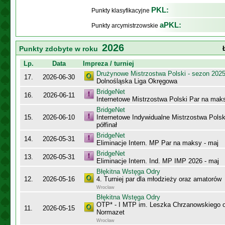
PKL:
Punkty klasyfikacyjne
aPKL:
Punkty arcymistrzowskie
2026
Punkty zdobyte w roku
Lp.
Data
Impreza / turniej
Drużynowe Mistrzostwa Polski - sezon 202
17.
2026-06-30
Dolnośląska Liga Okręgowa
BridgeNet
16.
2026-06-11
Internetowe Mistrzostwa Polski Par na maks
BridgeNet
15.
2026-06-10
Internetowe Indywidualne Mistrzostwa Pols
półfinał
BridgeNet
14.
2026-05-31
Eliminacje Intern. MP Par na maksy - maj
BridgeNet
13.
2026-05-31
Eliminacje Intern. Ind. MP IMP 2026 - maj
Błękitna Wstęga Odry
12.
2026-05-16
4. Turniej par dla młodzieży oraz amatorów
Wrocław
Błękitna Wstęga Odry
OTP* - I MTP im. Leszka Chrzanowskiego 
11.
2026-05-15
Normazet
Wrocław