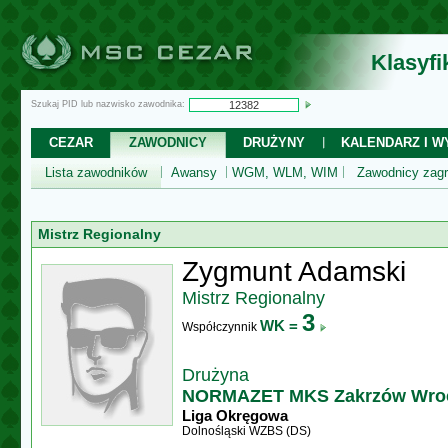
Klasyf
Szukaj PID lub nazwisko zawodnika:
CEZAR
ZAWODNICY
DRUŻYNY
KALENDARZ I WY
Lista zawodników
Awansy
WGM, WLM, WIM
Zawodnicy zagr
Mistrz Regionalny
Zygmunt Adamski
Mistrz Regionalny
3
WK =
Współczynnik
Drużyna
NORMAZET MKS Zakrzów Wroc
Liga Okręgowa
Dolnośląski WZBS (DS)