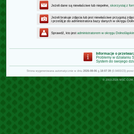
Jeżeli dane są niewłaściwe lub niepełne,
skorzystaj z for
Jeżeli brakuje zdjęcia lub jest niewłaściwe przygotuj zd
i prześlij je do administratora bazy danych w okręgu Dol
Sprawdź, kto jest
administratorem w okręgu Dolnośląski
Informacje o przetwa
Problemy w działaniu
System do swojego dzi
Strona wygenerowana automatycznie w dniu
2026-08-06
g.
18:07:39
(0.9493/23) prze
© 2003-2026
MSC.COM.