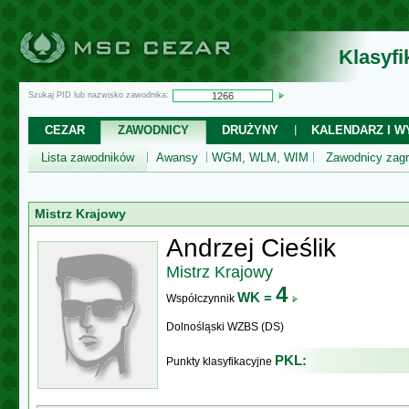
Klasyf
Szukaj PID lub nazwisko zawodnika:
CEZAR
ZAWODNICY
DRUŻYNY
KALENDARZ I WY
Lista zawodników
Awansy
WGM, WLM, WIM
Zawodnicy zagr
Mistrz Krajowy
Andrzej Cieślik
Mistrz Krajowy
4
WK =
Współczynnik
Dolnośląski WZBS (DS)
PKL:
Punkty klasyfikacyjne