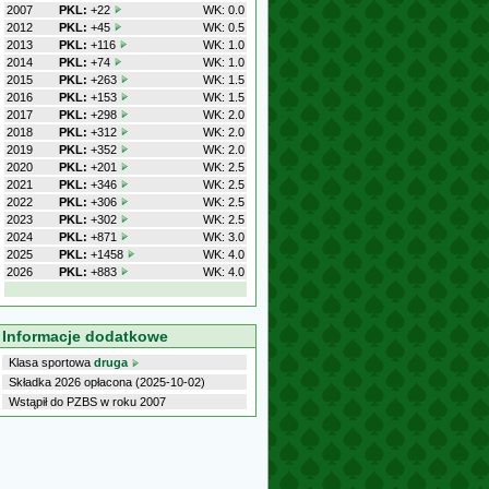
2007
PKL:
+22
WK: 0.0
2012
PKL:
+45
WK: 0.5
2013
PKL:
+116
WK: 1.0
2014
PKL:
+74
WK: 1.0
2015
PKL:
+263
WK: 1.5
2016
PKL:
+153
WK: 1.5
2017
PKL:
+298
WK: 2.0
2018
PKL:
+312
WK: 2.0
2019
PKL:
+352
WK: 2.0
2020
PKL:
+201
WK: 2.5
2021
PKL:
+346
WK: 2.5
2022
PKL:
+306
WK: 2.5
2023
PKL:
+302
WK: 2.5
2024
PKL:
+871
WK: 3.0
2025
PKL:
+1458
WK: 4.0
2026
PKL:
+883
WK: 4.0
Informacje dodatkowe
Klasa sportowa
druga
Składka 2026 opłacona (2025-10-02)
Wstąpił do PZBS w roku 2007