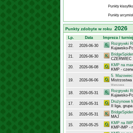
Punkty klasyfi
Punkty arcymis
2026
Punkty zdobyte w roku
Lp.
Data
Impreza / turnie
Rozgrywki R
22.
2026-06-30
Kujawsko-Po
BridgeSpider
21.
2026-06-30
CZERWIEC
KMP na maxy
20.
2026-06-08
KMP - czerw
5. Mazowiec
19.
2026-06-06
Mistrzostwa
Warszawa
Rozgrywki R
18.
2026-05-31
Kujawsko-Po
Drużynowe M
17.
2026-05-31
II liga, grup
BridgeSpider
16.
2026-05-31
MAJ
KMP na IMP 
15.
2026-05-25
KMP-IMP - 