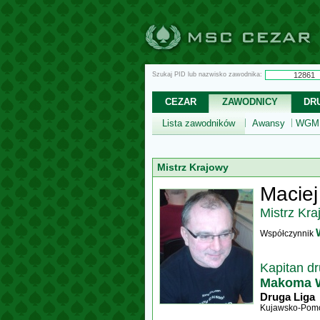
Szukaj PID lub nazwisko zawodnika:
CEZAR
ZAWODNICY
DR
Lista zawodników
Awansy
WGM,
Mistrz Krajowy
Maciej
Mistrz Kra
Współczynnik
Kapitan d
Makoma 
Druga Liga
Kujawsko-Pomo