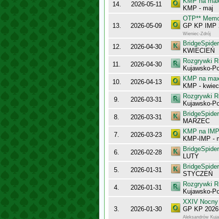
KMP na maxy
14.
2026-05-11
KMP - maj
OTP** Memori
13.
2026-05-09
GP KP IMP 2
Wieniec-Zdrój
BridgeSpider
12.
2026-04-30
KWIECIEŃ
Rozgrywki R
11.
2026-04-30
Kujawsko-Po
KMP na maxy
10.
2026-04-13
KMP - kwiec
Rozgrywki R
9.
2026-03-31
Kujawsko-Po
BridgeSpider
8.
2026-03-31
MARZEC
KMP na IMP 
7.
2026-03-23
KMP-IMP - 
BridgeSpider
6.
2026-02-28
LUTY
BridgeSpider
5.
2026-01-31
STYCZEŃ
Rozgrywki R
4.
2026-01-31
Kujawsko-Po
XXIV Nocny
3.
2026-01-30
GP KP 2026 
Aleksandrów Kuj