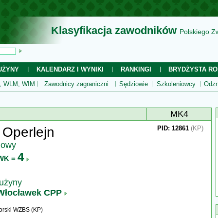
Klasyfikacja zawodników
Polskiego Z
UŻYNY
KALENDARZ I WYNIKI
RANKINGI
BRYDŻYSTA RO
 WLM, WIM
Zawodnicy zagraniczni
Sędziowie
Szkoleniowcy
Odzn
MK4
 Operlejn
PID: 12861
(KP)
jowy
4
WK =
rużyny
Włocławek CPP
rski WZBS (KP)