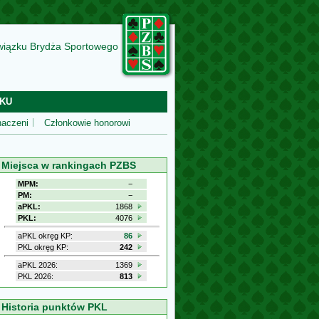
wiązku Brydża Sportowego
KU
aczeni
Członkowie honorowi
Miejsca w rankingach PZBS
MPM:
−
PM:
−
aPKL:
1868
PKL:
4076
aPKL okręg KP:
86
PKL okręg KP:
242
aPKL 2026:
1369
PKL 2026:
813
Historia punktów PKL