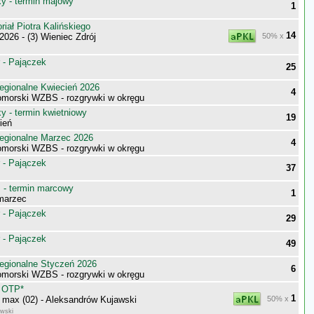
 - termin majowy
1
ał Piotra Kalińskiego
14
026 - (3) Wieniec Zdrój
50% x
 - Pajączek
25
egionalne Kwiecień 2026
4
morski WZBS - rozgrywki w okręgu
 - termin kwietniowy
19
ień
egionalne Marzec 2026
4
morski WZBS - rozgrywki w okręgu
 - Pajączek
37
- termin marcowy
1
marzec
 - Pajączek
29
 - Pajączek
49
egionalne Styczeń 2026
6
morski WZBS - rozgrywki w okręgu
 OTP*
1
max (02) - Aleksandrów Kujawski
50% x
awski