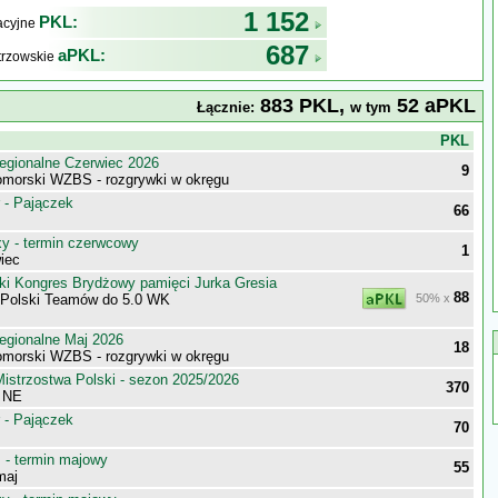
1 152
PKL:
kacyjne
687
aPKL:
trzowskie
883 PKL,
52 aPKL
Łącznie:
w tym
j
PKL
egionalne Czerwiec 2026
9
morski WZBS - rozgrywki w okręgu
 - Pajączek
66
 - termin czerwcowy
1
iec
ki Kongres Brydżowy pamięci Jurka Gresia
88
 Polski Teamów do 5.0 WK
50% x
egionalne Maj 2026
18
morski WZBS - rozgrywki w okręgu
istrzostwa Polski - sezon 2025/2026
370
a NE
 - Pajączek
70
- termin majowy
55
maj