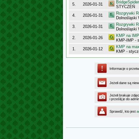
BridgeSpider
5.
2026-01-31
STYCZEŃ
Rozgrywki R
4.
2026-01-31
Dolnośląski
Rozgrywki R
3.
2026-01-31
Dolnośląski
KMP na IMP 
2.
2026-01-26
KMP-IMP - 
KMP na maxy
1.
2026-01-12
KMP - stycz
Informacje o przet
Jeżeli dane są niew
Jeżeli brakuje zdję
i prześlij je do ad
Sprawdź, kto jest
a