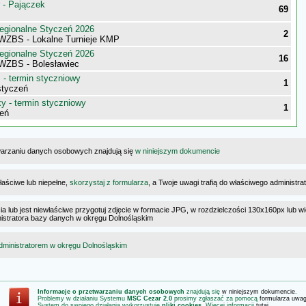
 - Pajączek
69
egionalne Styczeń 2026
2
 WZBS - Lokalne Turnieje KMP
egionalne Styczeń 2026
16
 WZBS - Bolesławiec
- termin styczniowy
1
styczeń
 - termin styczniowy
1
eń
warzaniu danych osobowych znajdują się
w niniejszym dokumencie
łaściwe lub niepełne,
skorzystaj z formularza
, a Twoje uwagi trafią do właściwego administr
cia lub jest niewłaściwe przygotuj zdjęcie w formacie JPG, w rozdzielczości 130x160px lub wi
ministratora bazy danych w okręgu Dolnośląskim
dministratorem w okręgu Dolnośląskim
Informacje o przetwarzaniu danych osobowych
znajdują się
w niniejszym dokumencie
.
Problemy w działaniu Systemu
MSC Cezar 2.0
prosimy zgłaszać za pomocą
formularza uwa
System do swojego działania wykorzystuje
pliki cookies
. Więcej informacji
tutaj
.