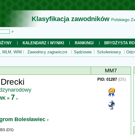
Klasyfikacja zawodników
Polskiego Z
UŻYNY
KALENDARZ I WYNIKI
RANKINGI
BRYDŻYSTA RO
 WLM, WIM
Zawodnicy zagraniczni
Sędziowie
Szkoleniowcy
Odzn
MM7
Drecki
PID: 01287
(DS)
ędzynarodowy
7
WK =
ogrom Bolesławiec
ZBS (DS)