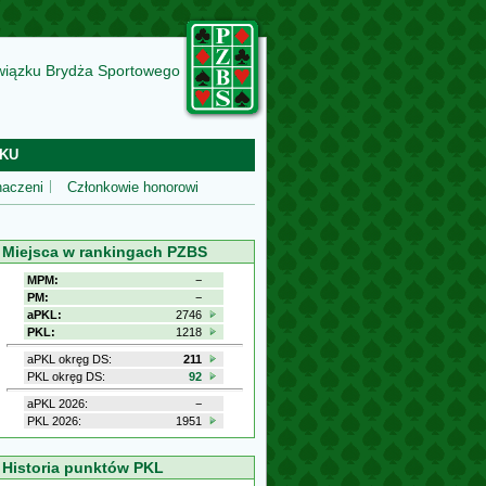
wiązku Brydża Sportowego
KU
aczeni
Członkowie honorowi
Miejsca w rankingach PZBS
MPM:
−
PM:
−
aPKL:
2746
PKL:
1218
aPKL okręg DS:
211
PKL okręg DS:
92
aPKL 2026:
−
PKL 2026:
1951
Historia punktów PKL