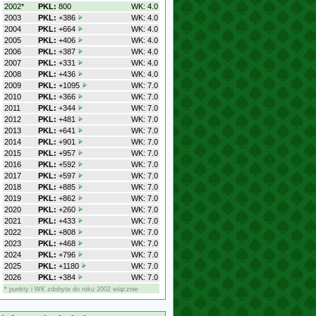
2002*
PKL:
800
WK: 4.0
2003
PKL:
+386
WK: 4.0
2004
PKL:
+664
WK: 4.0
2005
PKL:
+406
WK: 4.0
2006
PKL:
+387
WK: 4.0
2007
PKL:
+331
WK: 4.0
2008
PKL:
+436
WK: 4.0
2009
PKL:
+1095
WK: 7.0
2010
PKL:
+366
WK: 7.0
2011
PKL:
+344
WK: 7.0
2012
PKL:
+481
WK: 7.0
2013
PKL:
+641
WK: 7.0
2014
PKL:
+901
WK: 7.0
2015
PKL:
+957
WK: 7.0
2016
PKL:
+592
WK: 7.0
2017
PKL:
+597
WK: 7.0
2018
PKL:
+885
WK: 7.0
2019
PKL:
+862
WK: 7.0
2020
PKL:
+260
WK: 7.0
2021
PKL:
+433
WK: 7.0
2022
PKL:
+808
WK: 7.0
2023
PKL:
+468
WK: 7.0
2024
PKL:
+796
WK: 7.0
2025
PKL:
+1180
WK: 7.0
2026
PKL:
+384
WK: 7.0
* punkty i WK zdobyte do roku 2002 włącznie