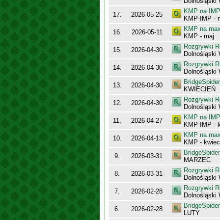
Dolnośląski
KMP na IMP 
17.
2026-05-25
KMP-IMP - 
KMP na maxy
16.
2026-05-11
KMP - maj
Rozgrywki R
15.
2026-04-30
Dolnośląski
Rozgrywki R
14.
2026-04-30
Dolnośląski
BridgeSpider
13.
2026-04-30
KWIECIEŃ
Rozgrywki R
12.
2026-04-30
Dolnośląsk
KMP na IMP 
11.
2026-04-27
KMP-IMP - k
KMP na maxy
10.
2026-04-13
KMP - kwiec
BridgeSpider
9.
2026-03-31
MARZEC
Rozgrywki R
8.
2026-03-31
Dolnośląski
Rozgrywki R
7.
2026-02-28
Dolnośląski
BridgeSpider
6.
2026-02-28
LUTY