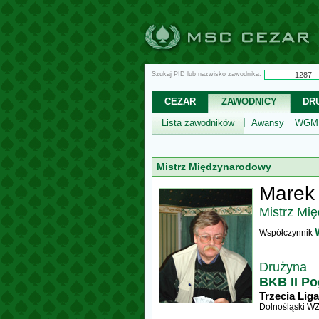
Szukaj PID lub nazwisko zawodnika:
CEZAR
ZAWODNICY
DR
Lista zawodników
Awansy
WGM,
Mistrz Międzynarodowy
Marek 
Mistrz Mi
Współczynnik
Drużyna
BKB II P
Trzecia Liga
Dolnośląski W