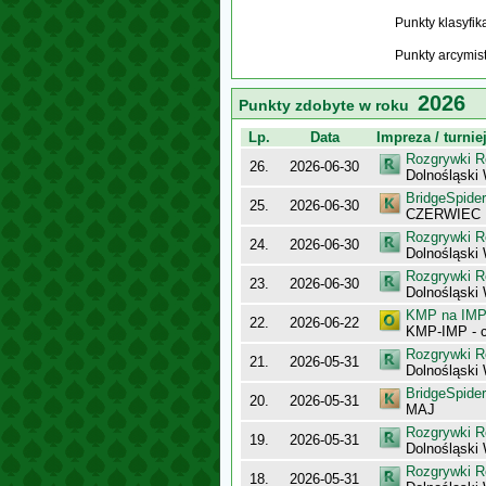
Punkty klasyfi
Punkty arcymis
2026
Punkty zdobyte w roku
Lp.
Data
Impreza / turnie
Rozgrywki R
26.
2026-06-30
Dolnośląsk
BridgeSpider
25.
2026-06-30
CZERWIEC
Rozgrywki R
24.
2026-06-30
Dolnośląski
Rozgrywki R
23.
2026-06-30
Dolnośląski
KMP na IMP 
22.
2026-06-22
KMP-IMP - c
Rozgrywki R
21.
2026-05-31
Dolnośląsk
BridgeSpider
20.
2026-05-31
MAJ
Rozgrywki R
19.
2026-05-31
Dolnośląski
Rozgrywki R
18.
2026-05-31