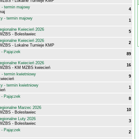
 WZBS - Lokalne Turnieje KMP
- termin majowy
4
maj
 - termin majowy
1
egionalne Kwiecień 2026
5
 WZBS - Bolesławiec
egionalne Kwiecień 2026
2
 WZBS - Lokalne Turnieje KMP
 - Pajączek
89
egionalne Kwiecień 2026
16
i WZBS - KM MZBS kwiecień
- termin kwietniowy
9
wiecień
 - termin kwietniowy
1
ień
 - Pajączek
8
egionalne Marzec 2026
10
 WZBS - Bolesławiec
egionalne Luty 2026
3
 WZBS - Bolesławiec
 - Pajączek
2