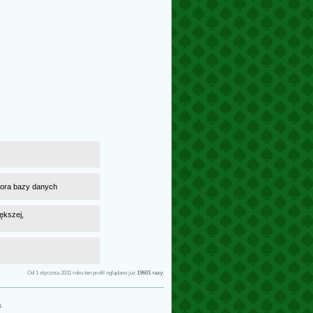
atora bazy danych
ększej,
Od 1 stycznia 2011 roku ten profil oglądano już
19601 razy
.
g
.