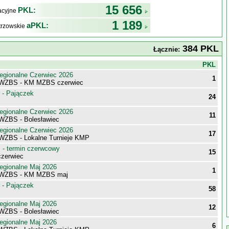
15 656
PKL:
kacyjne
1 189
aPKL:
trzowskie
384 PKL
Łącznie:
j
PKL
egionalne Czerwiec 2026
1
i WZBS - KM MZBS czerwiec
 - Pajączek
24
egionalne Czerwiec 2026
11
 WZBS - Bolesławiec
egionalne Czerwiec 2026
17
 WZBS - Lokalne Turnieje KMP
- termin czerwcowy
15
zerwiec
egionalne Maj 2026
1
i WZBS - KM MZBS maj
 - Pajączek
58
egionalne Maj 2026
12
 WZBS - Bolesławiec
egionalne Maj 2026
6