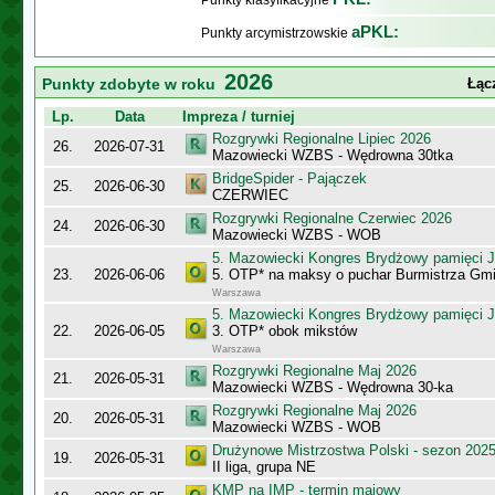
Punkty klasyfikacyjne
aPKL:
Punkty arcymistrzowskie
2026
Punkty zdobyte w roku
Łąc
Lp.
Data
Impreza / turniej
Rozgrywki Regionalne Lipiec 2026
26.
2026-07-31
Mazowiecki WZBS - Wędrowna 30tka
BridgeSpider - Pajączek
25.
2026-06-30
CZERWIEC
Rozgrywki Regionalne Czerwiec 2026
24.
2026-06-30
Mazowiecki WZBS - WOB
5. Mazowiecki Kongres Brydżowy pamięci J
23.
2026-06-06
5. OTP* na maksy o puchar Burmistrza Gm
Warszawa
5. Mazowiecki Kongres Brydżowy pamięci J
22.
2026-06-05
3. OTP* obok mikstów
Warszawa
Rozgrywki Regionalne Maj 2026
21.
2026-05-31
Mazowiecki WZBS - Wędrowna 30-ka
Rozgrywki Regionalne Maj 2026
20.
2026-05-31
Mazowiecki WZBS - WOB
Drużynowe Mistrzostwa Polski - sezon 202
19.
2026-05-31
II liga, grupa NE
KMP na IMP - termin majowy