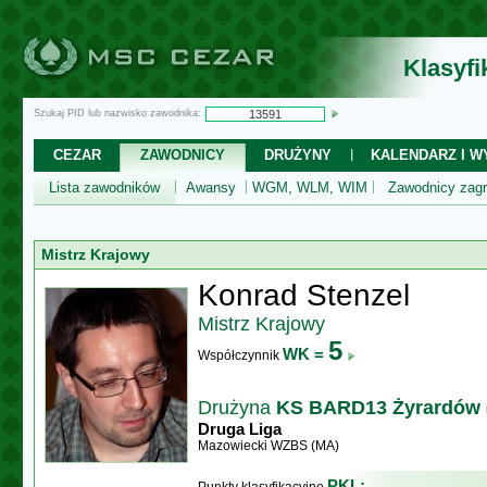
Klasyf
Szukaj PID lub nazwisko zawodnika:
CEZAR
ZAWODNICY
DRUŻYNY
KALENDARZ I WY
Lista zawodników
Awansy
WGM, WLM, WIM
Zawodnicy zagr
Mistrz Krajowy
Konrad Stenzel
Mistrz Krajowy
5
WK =
Współczynnik
Drużyna
KS BARD13 Żyrardów
Druga Liga
Mazowiecki WZBS (MA)
PKL: