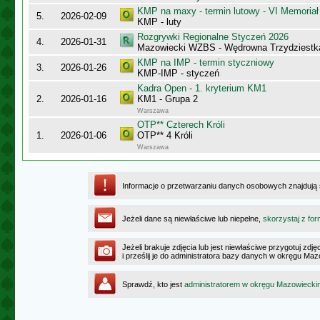
KMP na maxy - termin lutowy - VI Memoriał
5.
2026-02-09
KMP - luty
Rozgrywki Regionalne Styczeń 2026
4.
2026-01-31
Mazowiecki WZBS - Wędrowna Trzydziestk
KMP na IMP - termin styczniowy
3.
2026-01-26
KMP-IMP - styczeń
Kadra Open - 1. kryterium KM1
2.
2026-01-16
KM1 - Grupa 2
Warszawa
OTP** Czterech Króli
1.
2026-01-06
OTP** 4 Króli
Warszawa
Informacje o przetwarzaniu danych osobowych znajdują
Jeżeli dane są niewłaściwe lub niepełne,
skorzystaj z for
Jeżeli brakuje zdjęcia lub jest niewłaściwe przygotuj zd
i prześlij je do administratora bazy danych w okręgu Ma
Sprawdź, kto jest
administratorem w okręgu Mazowiecki