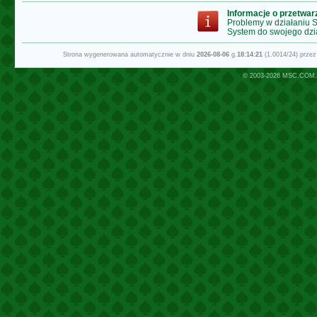
Informacje o przetwa
Problemy w działaniu
System do swojego dzi
Strona wygenerowana automatycznie w dniu
2026-08-06
g.
18:14:21
(1.0014/24) prze
© 2003-2026
MSC.COM.