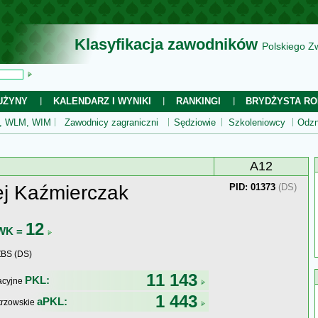
Klasyfikacja zawodników
Polskiego Z
UŻYNY
KALENDARZ I WYNIKI
RANKINGI
BRYDŻYSTA RO
 WLM, WIM
Zawodnicy zagraniczni
Sędziowie
Szkoleniowcy
Odzn
A12
j Kaźmierczak
PID: 01373
(DS)
12
WK =
ZBS (DS)
11 143
PKL:
kacyjne
1 443
aPKL:
trzowskie