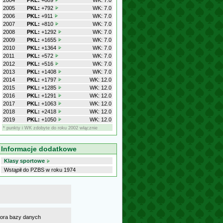
2004
PKL:
+689
WK: 7.0
2005
PKL:
+792
WK: 7.0
2006
PKL:
+911
WK: 7.0
2007
PKL:
+810
WK: 7.0
2008
PKL:
+1292
WK: 7.0
2009
PKL:
+1655
WK: 7.0
2010
PKL:
+1364
WK: 7.0
2011
PKL:
+572
WK: 7.0
2012
PKL:
+516
WK: 7.0
2013
PKL:
+1408
WK: 7.0
2014
PKL:
+1797
WK: 12.0
2015
PKL:
+1285
WK: 12.0
2016
PKL:
+1291
WK: 12.0
2017
PKL:
+1063
WK: 12.0
2018
PKL:
+2418
WK: 12.0
2019
PKL:
+1050
WK: 12.0
* punkty i WK zdobyte do roku 2002 włącznie
Informacje dodatkowe
Klasy sportowe
Wstąpił do PZBS w roku 1974
atora bazy danych