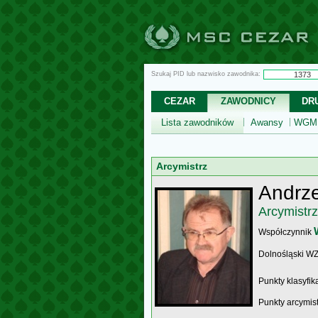
Szukaj PID lub nazwisko zawodnika:
CEZAR
ZAWODNICY
DR
Lista zawodników
Awansy
WGM,
Arcymistrz
Andrze
Arcymistrz
Współczynnik
Dolnośląski W
Punkty klasyfi
Punkty arcymis