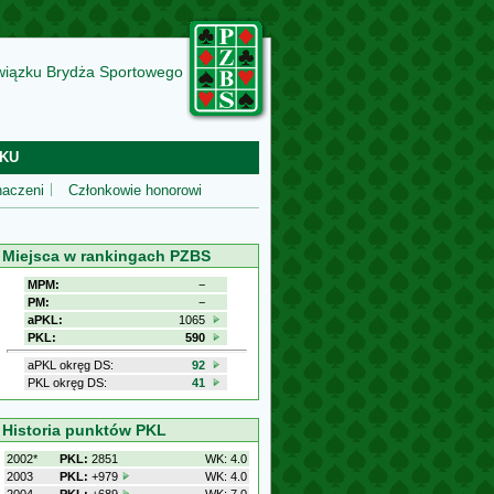
wiązku Brydża Sportowego
KU
aczeni
Członkowie honorowi
Miejsca w rankingach PZBS
MPM:
−
PM:
−
aPKL:
1065
PKL:
590
aPKL okręg DS:
92
PKL okręg DS:
41
Historia punktów PKL
2002*
PKL:
2851
WK: 4.0
2003
PKL:
+979
WK: 4.0