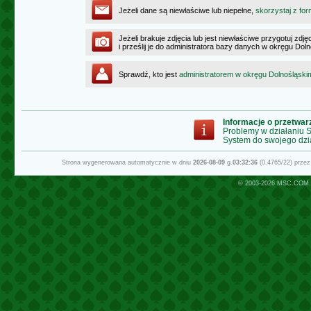
Jeżeli dane są niewłaściwe lub niepełne,
skorzystaj z for
Jeżeli brakuje zdjęcia lub jest niewłaściwe przygotuj zd
i prześlij je do administratora bazy danych w okręgu Dol
Sprawdź, kto jest
administratorem w okręgu Dolnośląski
Informacje o przetwa
Problemy w działaniu
System do swojego dzi
Strona wygenerowana automatycznie w dniu
2026-08-09
g.
03:32:36
(0.4765/22) prze
© 2003-2026
MSC.COM.