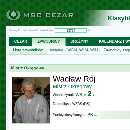
Klasyf
Szukaj PID lub nazwisko zawodnika:
CEZAR
ZAWODNICY
DRUŻYNY
KALENDARZ I WY
Lista zawodników
Awansy
WGM, WLM, WIM
Zawodnicy zagr
Mistrz Okręgowy
Wacław Rój
Mistrz Okręgowy
2
WK =
Współczynnik
Dolnośląski WZBS (DS)
PKL:
Punkty klasyfikacyjne